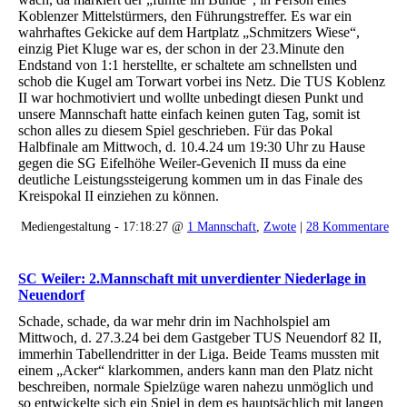
Koblenzer Mittelstürmers, den Führungstreffer. Es war ein
wahrhaftes Gekicke auf dem Hartplatz „Schmitzers Wiese“,
einzig Piet Kluge war es, der schon in der 23.Minute den
Endstand von 1:1 herstellte, er schaltete am schnellsten und
schob die Kugel am Torwart vorbei ins Netz. Die TUS Koblenz
II war hochmotiviert und wollte unbedingt diesen Punkt und
unsere Mannschaft hatte einfach keinen guten Tag, somit ist
schon alles zu diesem Spiel geschrieben. Für das Pokal
Halbfinale am Mittwoch, d. 10.4.24 um 19:30 Uhr zu Hause
gegen die SG Eifelhöhe Weiler-Gevenich II muss da eine
deutliche Leistungssteigerung kommen um in das Finale des
Kreispokal II einziehen zu können.
Mediengestaltung - 17:18:27 @
1 Mannschaft
,
Zwote
|
28 Kommentare
SC Weiler: 2.Mannschaft mit unverdienter Niederlage in
Neuendorf
Schade, schade, da war mehr drin im Nachholspiel am
Mittwoch, d. 27.3.24 bei dem Gastgeber TUS Neuendorf 82 II,
immerhin Tabellendritter in der Liga. Beide Teams mussten mit
einem „Acker“ klarkommen, anders kann man den Platz nicht
beschreiben, normale Spielzüge waren nahezu unmöglich und
so entwickelte sich ein Spiel in dem es hauptsächlich mit langen