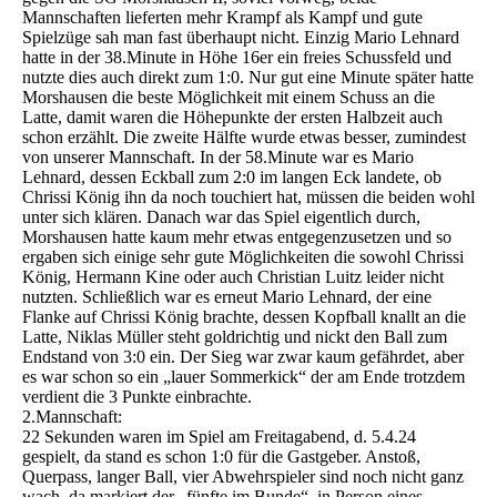
Mannschaften lieferten mehr Krampf als Kampf und gute
Spielzüge sah man fast überhaupt nicht. Einzig Mario Lehnard
hatte in der 38.Minute in Höhe 16er ein freies Schussfeld und
nutzte dies auch direkt zum 1:0. Nur gut eine Minute später hatte
Morshausen die beste Möglichkeit mit einem Schuss an die
Latte, damit waren die Höhepunkte der ersten Halbzeit auch
schon erzählt. Die zweite Hälfte wurde etwas besser, zumindest
von unserer Mannschaft. In der 58.Minute war es Mario
Lehnard, dessen Eckball zum 2:0 im langen Eck landete, ob
Chrissi König ihn da noch touchiert hat, müssen die beiden wohl
unter sich klären. Danach war das Spiel eigentlich durch,
Morshausen hatte kaum mehr etwas entgegenzusetzen und so
ergaben sich einige sehr gute Möglichkeiten die sowohl Chrissi
König, Hermann Kine oder auch Christian Luitz leider nicht
nutzten. Schließlich war es erneut Mario Lehnard, der eine
Flanke auf Chrissi König brachte, dessen Kopfball knallt an die
Latte, Niklas Müller steht goldrichtig und nickt den Ball zum
Endstand von 3:0 ein. Der Sieg war zwar kaum gefährdet, aber
es war schon so ein „lauer Sommerkick“ der am Ende trotzdem
verdient die 3 Punkte einbrachte.
2.Mannschaft:
22 Sekunden waren im Spiel am Freitagabend, d. 5.4.24
gespielt, da stand es schon 1:0 für die Gastgeber. Anstoß,
Querpass, langer Ball, vier Abwehrspieler sind noch nicht ganz
wach, da markiert der „fünfte im Bunde“, in Person eines