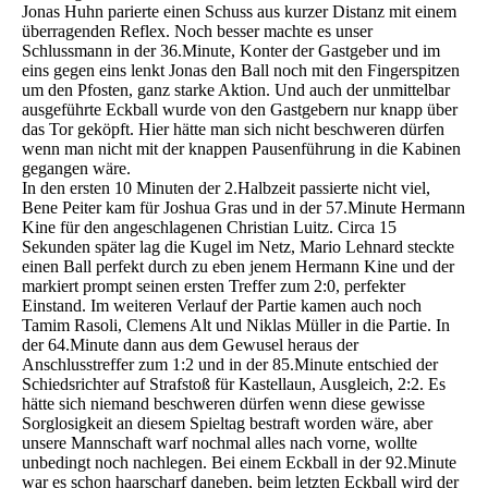
Jonas Huhn parierte einen Schuss aus kurzer Distanz mit einem
überragenden Reflex. Noch besser machte es unser
Schlussmann in der 36.Minute, Konter der Gastgeber und im
eins gegen eins lenkt Jonas den Ball noch mit den Fingerspitzen
um den Pfosten, ganz starke Aktion. Und auch der unmittelbar
ausgeführte Eckball wurde von den Gastgebern nur knapp über
das Tor geköpft. Hier hätte man sich nicht beschweren dürfen
wenn man nicht mit der knappen Pausenführung in die Kabinen
gegangen wäre.
In den ersten 10 Minuten der 2.Halbzeit passierte nicht viel,
Bene Peiter kam für Joshua Gras und in der 57.Minute Hermann
Kine für den angeschlagenen Christian Luitz. Circa 15
Sekunden später lag die Kugel im Netz, Mario Lehnard steckte
einen Ball perfekt durch zu eben jenem Hermann Kine und der
markiert prompt seinen ersten Treffer zum 2:0, perfekter
Einstand. Im weiteren Verlauf der Partie kamen auch noch
Tamim Rasoli, Clemens Alt und Niklas Müller in die Partie. In
der 64.Minute dann aus dem Gewusel heraus der
Anschlusstreffer zum 1:2 und in der 85.Minute entschied der
Schiedsrichter auf Strafstoß für Kastellaun, Ausgleich, 2:2. Es
hätte sich niemand beschweren dürfen wenn diese gewisse
Sorglosigkeit an diesem Spieltag bestraft worden wäre, aber
unsere Mannschaft warf nochmal alles nach vorne, wollte
unbedingt noch nachlegen. Bei einem Eckball in der 92.Minute
war es schon haarscharf daneben, beim letzten Eckball wird der