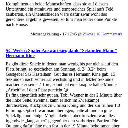
Kompliment an beide Mannschaften, dass sie auf diesem
Untergrund ein attraktives und temporeiches Spiel aufs Feld
zauberten, ein Unentschieden wäre dafür zwar wohl das
gerechtere Ergebnis gewesen, so fuhr man leider ohne Punkte
nach Hause.
Mediengestaltung - 17:17:45 @
Zwote
|
16 Kommentare
SC Weiler: Später Auswärtssieg dank “Sekunden-Mann”
Hermann Kine
Es gibt diese Spiele in denen man wenig bis gar nichts auf den
Platz bringt, so geschehen am Sonntag, d. 24.3.24 beim
Gastgeber SG Kastellaun. Gut das es Hermann Kine gab, 15
Sekunden nach seiner Einwechslung und in letzter Sekunde
markierte er seine 2 Tore, somit hat eine knappe halbe Minute
„Arbeit“ auf dem Platz gereicht 😉
Es fing eigentlich sehr gut an, Tobi Wagner in der 2.Minute über
die linke Seite, zweimal kann er sich im Zweikampf
durchsetzen, Rückpass zu Chrissi König und der zur frühen 1:0
Führung. Optisch war man überlegen, hatte ab und an gute
Spielzüge und einige Möglichkeiten, aber trotzdem war alles
irgendwie „langsamer“ gegenüber den vorherigen Partien. Die
Quittung dafür hätte man fast in der 19.Minute bekommen aber