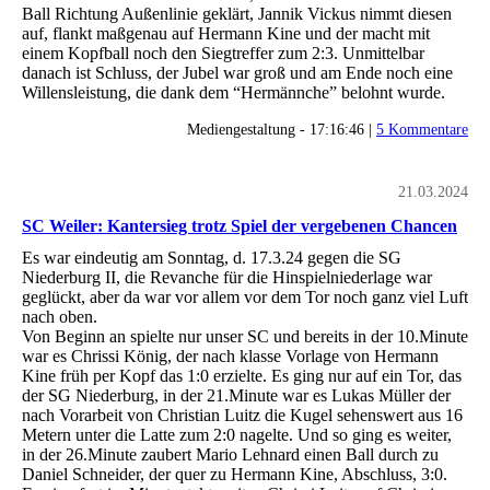
Ball Richtung Außenlinie geklärt, Jannik Vickus nimmt diesen
auf, flankt maßgenau auf Hermann Kine und der macht mit
einem Kopfball noch den Siegtreffer zum 2:3. Unmittelbar
danach ist Schluss, der Jubel war groß und am Ende noch eine
Willensleistung, die dank dem “Hermännche” belohnt wurde.
Mediengestaltung - 17:16:46 |
5 Kommentare
21.03.2024
SC Weiler: Kantersieg trotz Spiel der vergebenen Chancen
Es war eindeutig am Sonntag, d. 17.3.24 gegen die SG
Niederburg II, die Revanche für die Hinspielniederlage war
geglückt, aber da war vor allem vor dem Tor noch ganz viel Luft
nach oben.
Von Beginn an spielte nur unser SC und bereits in der 10.Minute
war es Chrissi König, der nach klasse Vorlage von Hermann
Kine früh per Kopf das 1:0 erzielte. Es ging nur auf ein Tor, das
der SG Niederburg, in der 21.Minute war es Lukas Müller der
nach Vorarbeit von Christian Luitz die Kugel sehenswert aus 16
Metern unter die Latte zum 2:0 nagelte. Und so ging es weiter,
in der 26.Minute zaubert Mario Lehnard einen Ball durch zu
Daniel Schneider, der quer zu Hermann Kine, Abschluss, 3:0.