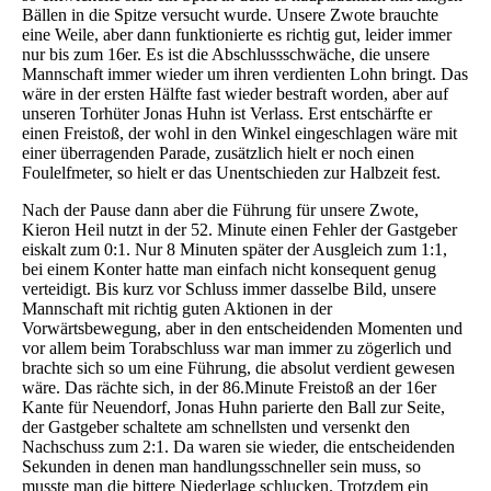
Bällen in die Spitze versucht wurde. Unsere Zwote brauchte
eine Weile, aber dann funktionierte es richtig gut, leider immer
nur bis zum 16er. Es ist die Abschlussschwäche, die unsere
Mannschaft immer wieder um ihren verdienten Lohn bringt. Das
wäre in der ersten Hälfte fast wieder bestraft worden, aber auf
unseren Torhüter Jonas Huhn ist Verlass. Erst entschärfte er
einen Freistoß, der wohl in den Winkel eingeschlagen wäre mit
einer überragenden Parade, zusätzlich hielt er noch einen
Foulelfmeter, so hielt er das Unentschieden zur Halbzeit fest.
Nach der Pause dann aber die Führung für unsere Zwote,
Kieron Heil nutzt in der 52. Minute einen Fehler der Gastgeber
eiskalt zum 0:1. Nur 8 Minuten später der Ausgleich zum 1:1,
bei einem Konter hatte man einfach nicht konsequent genug
verteidigt. Bis kurz vor Schluss immer dasselbe Bild, unsere
Mannschaft mit richtig guten Aktionen in der
Vorwärtsbewegung, aber in den entscheidenden Momenten und
vor allem beim Torabschluss war man immer zu zögerlich und
brachte sich so um eine Führung, die absolut verdient gewesen
wäre. Das rächte sich, in der 86.Minute Freistoß an der 16er
Kante für Neuendorf, Jonas Huhn parierte den Ball zur Seite,
der Gastgeber schaltete am schnellsten und versenkt den
Nachschuss zum 2:1. Da waren sie wieder, die entscheidenden
Sekunden in denen man handlungsschneller sein muss, so
musste man die bittere Niederlage schlucken. Trotzdem ein