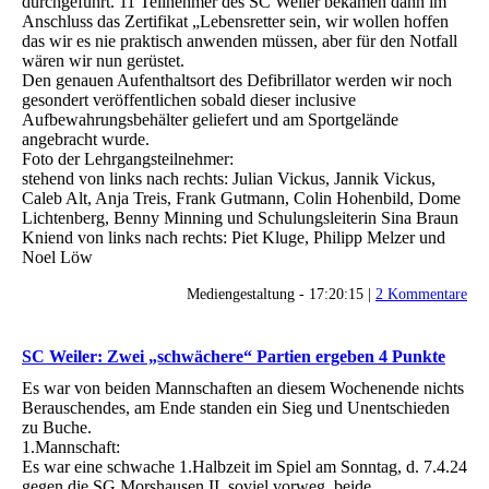
durchgeführt. 11 Teilnehmer des SC Weiler bekamen dann im
Anschluss das Zertifikat „Lebensretter sein, wir wollen hoffen
das wir es nie praktisch anwenden müssen, aber für den Notfall
wären wir nun gerüstet.
Den genauen Aufenthaltsort des Defibrillator werden wir noch
gesondert veröffentlichen sobald dieser inclusive
Aufbewahrungsbehälter geliefert und am Sportgelände
angebracht wurde.
Foto der Lehrgangsteilnehmer:
stehend von links nach rechts: Julian Vickus, Jannik Vickus,
Caleb Alt, Anja Treis, Frank Gutmann, Colin Hohenbild, Dome
Lichtenberg, Benny Minning und Schulungsleiterin Sina Braun
Kniend von links nach rechts: Piet Kluge, Philipp Melzer und
Noel Löw
Mediengestaltung - 17:20:15 |
2 Kommentare
SC Weiler: Zwei „schwächere“ Partien ergeben 4 Punkte
Es war von beiden Mannschaften an diesem Wochenende nichts
Berauschendes, am Ende standen ein Sieg und Unentschieden
zu Buche.
1.Mannschaft:
Es war eine schwache 1.Halbzeit im Spiel am Sonntag, d. 7.4.24
gegen die SG Morshausen II, soviel vorweg, beide