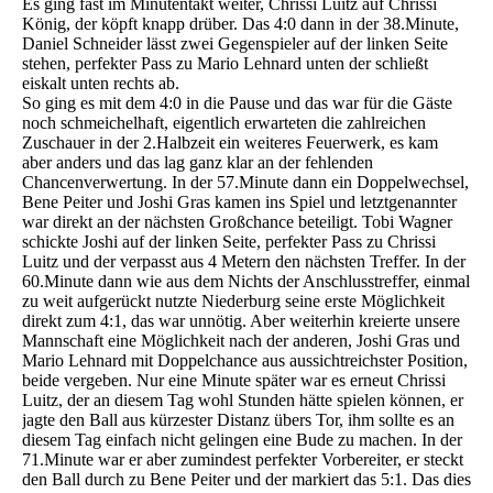
Es ging fast im Minutentakt weiter, Chrissi Luitz auf Chrissi
König, der köpft knapp drüber. Das 4:0 dann in der 38.Minute,
Daniel Schneider lässt zwei Gegenspieler auf der linken Seite
stehen, perfekter Pass zu Mario Lehnard unten der schließt
eiskalt unten rechts ab.
So ging es mit dem 4:0 in die Pause und das war für die Gäste
noch schmeichelhaft, eigentlich erwarteten die zahlreichen
Zuschauer in der 2.Halbzeit ein weiteres Feuerwerk, es kam
aber anders und das lag ganz klar an der fehlenden
Chancenverwertung. In der 57.Minute dann ein Doppelwechsel,
Bene Peiter und Joshi Gras kamen ins Spiel und letztgenannter
war direkt an der nächsten Großchance beteiligt. Tobi Wagner
schickte Joshi auf der linken Seite, perfekter Pass zu Chrissi
Luitz und der verpasst aus 4 Metern den nächsten Treffer. In der
60.Minute dann wie aus dem Nichts der Anschlusstreffer, einmal
zu weit aufgerückt nutzte Niederburg seine erste Möglichkeit
direkt zum 4:1, das war unnötig. Aber weiterhin kreierte unsere
Mannschaft eine Möglichkeit nach der anderen, Joshi Gras und
Mario Lehnard mit Doppelchance aus aussichtreichster Position,
beide vergeben. Nur eine Minute später war es erneut Chrissi
Luitz, der an diesem Tag wohl Stunden hätte spielen können, er
jagte den Ball aus kürzester Distanz übers Tor, ihm sollte es an
diesem Tag einfach nicht gelingen eine Bude zu machen. In der
71.Minute war er aber zumindest perfekter Vorbereiter, er steckt
den Ball durch zu Bene Peiter und der markiert das 5:1. Das dies