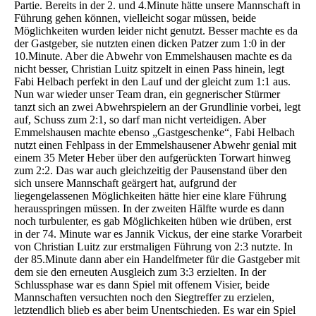
Partie. Bereits in der 2. und 4.Minute hätte unsere Mannschaft in
Führung gehen können, vielleicht sogar müssen, beide
Möglichkeiten wurden leider nicht genutzt. Besser machte es da
der Gastgeber, sie nutzten einen dicken Patzer zum 1:0 in der
10.Minute. Aber die Abwehr von Emmelshausen machte es da
nicht besser, Christian Luitz spitzelt in einen Pass hinein, legt
Fabi Helbach perfekt in den Lauf und der gleicht zum 1:1 aus.
Nun war wieder unser Team dran, ein gegnerischer Stürmer
tanzt sich an zwei Abwehrspielern an der Grundlinie vorbei, legt
auf, Schuss zum 2:1, so darf man nicht verteidigen. Aber
Emmelshausen machte ebenso „Gastgeschenke“, Fabi Helbach
nutzt einen Fehlpass in der Emmelshausener Abwehr genial mit
einem 35 Meter Heber über den aufgerückten Torwart hinweg
zum 2:2. Das war auch gleichzeitig der Pausenstand über den
sich unsere Mannschaft geärgert hat, aufgrund der
liegengelassenen Möglichkeiten hätte hier eine klare Führung
herausspringen müssen. In der zweiten Hälfte wurde es dann
noch turbulenter, es gab Möglichkeiten hüben wie drüben, erst
in der 74. Minute war es Jannik Vickus, der eine starke Vorarbeit
von Christian Luitz zur erstmaligen Führung von 2:3 nutzte. In
der 85.Minute dann aber ein Handelfmeter für die Gastgeber mit
dem sie den erneuten Ausgleich zum 3:3 erzielten. In der
Schlussphase war es dann Spiel mit offenem Visier, beide
Mannschaften versuchten noch den Siegtreffer zu erzielen,
letztendlich blieb es aber beim Unentschieden. Es war ein Spiel