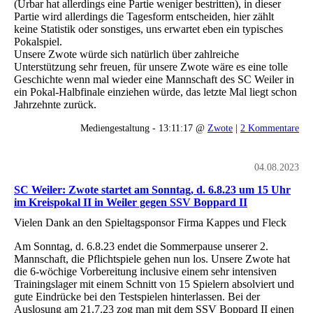
(Urbar hat allerdings eine Partie weniger bestritten), in dieser
Partie wird allerdings die Tagesform entscheiden, hier zählt
keine Statistik oder sonstiges, uns erwartet eben ein typisches
Pokalspiel.
Unsere Zwote würde sich natürlich über zahlreiche
Unterstützung sehr freuen, für unsere Zwote wäre es eine tolle
Geschichte wenn mal wieder eine Mannschaft des SC Weiler in
ein Pokal-Halbfinale einziehen würde, das letzte Mal liegt schon
Jahrzehnte zurück.
Mediengestaltung - 13:11:17 @
Zwote
|
2 Kommentare
04.08.2023
SC Weiler: Zwote startet am Sonntag, d. 6.8.23 um 15 Uhr
im Kreispokal II in Weiler gegen SSV Boppard II
Vielen Dank an den Spieltagsponsor Firma Kappes und Fleck
Am Sonntag, d. 6.8.23 endet die Sommerpause unserer 2.
Mannschaft, die Pflichtspiele gehen nun los. Unsere Zwote hat
die 6-wöchige Vorbereitung inclusive einem sehr intensiven
Trainingslager mit einem Schnitt von 15 Spielern absolviert und
gute Eindrücke bei den Testspielen hinterlassen. Bei der
Auslosung am 21.7.23 zog man mit dem SSV Boppard II einen