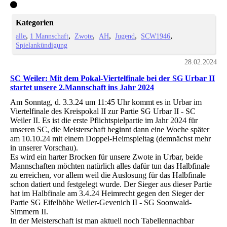
Kategorien
alle
1 Mannschaft
Zwote
AH
Jugend
SCW1946
Spielankündigung
28.02.2024
SC Weiler: Mit dem Pokal-Viertelfinale bei der SG Urbar II
startet unsere 2.Mannschaft ins Jahr 2024
Am Sonntag, d. 3.3.24 um 11:45 Uhr kommt es in Urbar im
Viertelfinale des Kreispokal II zur Partie SG Urbar II - SC
Weiler II. Es ist die erste Pflichtspielpartie im Jahr 2024 für
unseren SC, die Meisterschaft beginnt dann eine Woche später
am 10.10.24 mit einem Doppel-Heimspieltag (demnächst mehr
in unserer Vorschau).
Es wird ein harter Brocken für unsere Zwote in Urbar, beide
Mannschaften möchten natürlich alles dafür tun das Halbfinale
zu erreichen, vor allem weil die Auslosung für das Halbfinale
schon datiert und festgelegt wurde. Der Sieger aus dieser Partie
hat im Halbfinale am 3.4.24 Heimrecht gegen den Sieger der
Partie SG Eifelhöhe Weiler-Gevenich II - SG Soonwald-
Simmern II.
In der Meisterschaft ist man aktuell noch Tabellennachbar