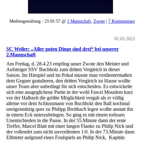
Mediengestaltung - 21:01:57 @
1 Mannschaft
,
Zwote
|
7 Kommentare
01.05.2023
SC Weiler: „Aller guten Dinge sind drei“ bei unserer
2.Mannschaft
Am Freitag, d. 28.4.23 empfing unser Zwote den Meister und
Aufsteiger SSV Buchholz zum dritten Vergleich in dieser
Saison. Im Hinspiel und im Pokal musste man verdientermaßen
dem Gegner gratulieren, den dritten Vergleich zu Hause wollte
unser Team aber unbedingt für sich entscheiden. Es entwickelte
sich eine ausgeglichene Partie in der wohl Fawzi Mouslem kurz
vor der Halbzeit die größte Möglichkeit vergab als er völlig
alleine vor dem Schlussmann von Buchholz den Ball nochmal
uneigennützig quer zu Philipp Breitbach legen wollte anstatt ihn
in einem Eck unterzubringen. So ging es mit einem torlosen
Unentschieden in die Pause. In der 55.Minute dann der erste
Treffer, Marcel Blatt mit einer langen Flanke zu Philip Nick und
der vollendet zum nicht unverdienten 1:0. In der 73.Minute dann
Elfmeter aufgrund eines Foulspiels an Philip Nick, Kapitän