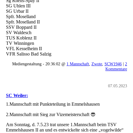
Sg Rhens-Spay II
SG Uhlen III
SG Urbar II
Spfr. Moselland
Spfr. Moselland II
SSV Boppard II
SV Waldesch
TUS Koblenz II
TV Winningen
VFL Kesselheim II
VFR Salisso Bad Salzig
Mediengestaltung - 20:36:02 @
1 Mannschaft
,
Zwote
,
SCW1946
|
2
Kommentare
07.05.2023
SC Weiler:
1.Mannschaft mit Punkteteilung in Emmelshausen
2.Mannschaft mit Sieg zur Vizemeisterschaft 😎
Am Sonntag, d. 7.5.23 trat unsere 1.Mannschaft beim TSV
Emmelshausen II an und es entwickelte sich eine „vogelwilde“