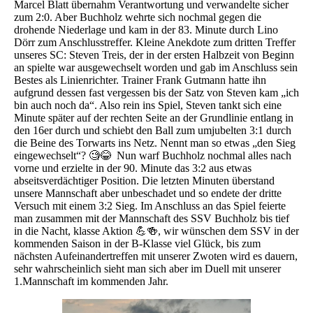
Marcel Blatt übernahm Verantwortung und verwandelte sicher
zum 2:0. Aber Buchholz wehrte sich nochmal gegen die
drohende Niederlage und kam in der 83. Minute durch Lino
Dörr zum Anschlusstreffer. Kleine Anekdote zum dritten Treffer
unseres SC: Steven Treis, der in der ersten Halbzeit von Beginn
an spielte war ausgewechselt worden und gab im Anschluss sein
Bestes als Linienrichter. Trainer Frank Gutmann hatte ihn
aufgrund dessen fast vergessen bis der Satz von Steven kam „ich
bin auch noch da“. Also rein ins Spiel, Steven tankt sich eine
Minute später auf der rechten Seite an der Grundlinie entlang in
den 16er durch und schiebt den Ball zum umjubelten 3:1 durch
die Beine des Torwarts ins Netz. Nennt man so etwas „den Sieg
eingewechselt“? 🧐😂 Nun warf Buchholz nochmal alles nach
vorne und erzielte in der 90. Minute das 3:2 aus etwas
abseitsverdächtiger Position. Die letzten Minuten überstand
unsere Mannschaft aber unbeschadet und so endete der dritte
Versuch mit einem 3:2 Sieg. Im Anschluss an das Spiel feierte
man zusammen mit der Mannschaft des SSV Buchholz bis tief
in die Nacht, klasse Aktion 💪🍻, wir wünschen dem SSV in der
kommenden Saison in der B-Klasse viel Glück, bis zum
nächsten Aufeinandertreffen mit unserer Zwoten wird es dauern,
sehr wahrscheinlich sieht man sich aber im Duell mit unserer
1.Mannschaft im kommenden Jahr.