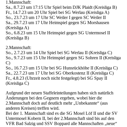
1.Mannschaft:
Sa., 8.7.23 um 17:15 Uhr Spiel beim DJK Plaidt (Kreisliga B)
Fr., 14.7.23 um 20 Uhr Spiel bei SG Werlau (Kreisliga A)
So., 23.7.23 um 17 Uhr SC Weiler I gegen SC Weiler II
Sa., 29.7.23 um 17 Uhr Heimspiel gegen SG Morshausen
(Kreisliga A)
So., 6.8.23 um 15 Uhr Heimspiel gegen SG Untermosel II
(Kreisliga B)
2.Mannschaft:
So., 2.7.23 um 14 Uhr Spiel bei SG Werlau II (Kreisliga C)
So., 9.7.23 um 15 Uhr Heimspiel gegen SG Sohren II (Kreisliga
C)
So., 16.7.23 um 15 Uhr bei SG Hunsrückhöhe II (Kreisliga C)
Sa., 22.7.23 um 17 Uhr bei SG Oberkostenz II (Kreisliga C)
Fr., 4.8.23 (Uhrzeit noch nicht festgelegt) bei SG Spay II
(Kreisliga C)
Aufgrund der neuen Staffeleinteilungen haben sich natürlich
Änderungen bei den Gegnern ergeben, wobei hier die
2.Mannschaft doch auf deutlich mehr „Unbekannte“ (aus
anderen Kreisen) treffen wird.
Bei der 1. Mannschaft sind es die SG Mosel Löf II und die SV
Untermosel Kobern II, bei der 2.Mannschaft sind bis auf den
VFR Bad Salzig und SSV Boppard alle Mannschaften „neue“