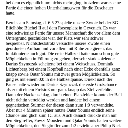
bei dem es eigentlich um nichts mehr ging, trotzdem war es eine
Partie die einen hohen Unterhaltungswert für die Zuschauer
hatte.
Bereits am Samstag, d. 6.5.23 spielte unsere Zwote bei der SG
Eifelhöhe Büchel II auf dem Rasenplatz in Gevenich. Es war
eine schwierige Partie für unsere Mannschaft die vor allem dem
Untergrund geschuldet war, der Platz war sehr schwer
bespielbar. Nichtsdestotrotz versuchte unsere Zwote einen
geordneten Aufbau und vor allem mit Ruhe zu agieren, das
funktionierte auch gut. Die erste Halbzeit hatte man schon gute
Möglichkeiten in Führung zu gehen, der sehr stark spielende
Darius Szymczak scheiterte bei einem Weitschuss, Dominik
Lichtenberg bei einem Kopfball nach einer Ecke ebenfalls ganz
knapp sowie Qatar Younis mit zwei guten Möglichkeiten. So
ging es mit einem 0:0 in die Halbzeitpause. Direkt nach der
Pause hatte wiederum Darius Szymczak die erste Großchance
als er mit einem Freistoß nur ganz knapp das Ziel verfehlte.
Dann der Nackenschlag, durch einen Platzfehler konnte der Ball
nicht richtig verteidigt werden und landete bei einem
gegnerischen Stürmer der diesen dann zum 1:0 verwandelte.
Aber nur 4 Minuten später nutzte Qatar Younis endlich seine
Chance und glich zum 1:1 aus. Auch danach drückte man auf
den Siegtreffer, Fawzi Mouslem und Qatar Younis hatten weitere
Möglichkeiten, den Siegtreffer zum 1:2 erzielte aber Philip Nick