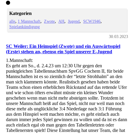
Kategorien
alle
1 Mannschaft
Zwote
AH
Jugend
SCW1946
Spielankündigung
30.03.2023
SC Weiler: Ein Heimspiel (Zwote) und ein Auswärtsspiel
(Erste) stehen an, ebenso ein Spiel unserer E-Jugend
1.Mannschaft:
Es geht am So., d. 2.4.23 um 12:30 Uhr gegen den
punktgleichen Tabellennachbarn SpvGG Cochem II, für beide
Mannschaften ist es so ziemlich der “letzte Strohhalm” an den
man sich klammern könnte. Realistisch gesehen haben beide
Teams schon einen erheblichen Rückstand auf das rettende Ufer
und wie schon öfters erwähnt müsste ein kleines Wunder
geschehen wenn man nicht mehr absteigen sollte. Trotzdem ist
unsere Mannschaft heiß auf das Spiel, nicht nur weil man noch
diese mehr als unglückliche 3:4 Niederlage nach 3:1 Führung
aus dem Hinspiel wett machen möchte, es geht einfach auch
darum immer jedes Spiel gewinnen zu wollen und da ist es dann
auch einfach egal ob man gegen den Tabellenletzten oder
Tabellenersten spielt! Diese Einstellung hat unser Team, die hat