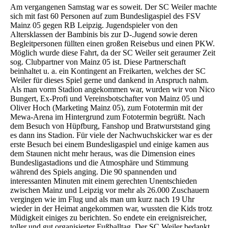
Am vergangenen Samstag war es soweit. Der SC Weiler machte
sich mit fast 60 Personen auf zum Bundesligaspiel des FSV
Mainz 05 gegen RB Leipzig. Jugendspieler von den
Altersklassen der Bambinis bis zur D-.Jugend sowie deren
Begleitpersonen füllten einen großen Reisebus und einen PKW.
Möglich wurde diese Fahrt, da der SC Weiler seit geraumer Zeit
sog. Clubpartner von Mainz 05 ist. Diese Partnerschaft
beinhaltet u. a. ein Kontingent an Freikarten, welches der SC
Weiler für dieses Spiel gerne und dankend in Anspruch nahm.
Als man vorm Stadion angekommen war, wurden wir von Nico
Bungert, Ex-Profi und Vereinsbotschafter von Mainz 05 und
Oliver Hoch (Marketing Mainz 05), zum Fototermin mit der
Mewa-Arena im Hintergrund zum Fototermin begrüßt. Nach
dem Besuch von Hüpfburg, Fanshop und Bratwurststand ging
es dann ins Stadion. Für viele der Nachwuchskicker war es der
erste Besuch bei einem Bundesligaspiel und einige kamen aus
dem Staunen nicht mehr heraus, was die Dimension eines
Bundesligastadions und die Atmosphäre und Stimmung
während des Spiels anging. Die 90 spannenden und
interessanten Minuten mit einem gerechten Unentschieden
zwischen Mainz und Leipzig vor mehr als 26.000 Zuschauern
vergingen wie im Flug und als man um kurz nach 19 Uhr
wieder in der Heimat angekommen war, wussten die Kids trotz
Müdigkeit einiges zu berichten. So endete ein ereignisreicher,
toller und gut organisierter Fußballtag. Der SC Weiler bedankt