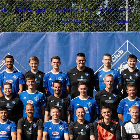
seite
Nächstes Spiel
Erste Mannschaft
Unsere "Zwote"
Sportstätte
Verein
Galerie
I