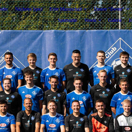
seite
Nächstes Spiel
Erste Mannschaft
Unsere "Zwote"
Sportstätte
Verein
Galerie
I