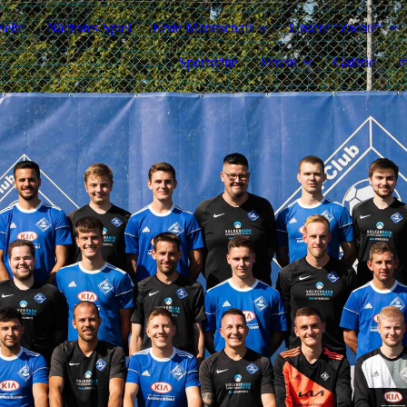
seite
Nächstes Spiel
Erste Mannschaft
Unsere "Zwote"
Sportstätte
Verein
Galerie
I