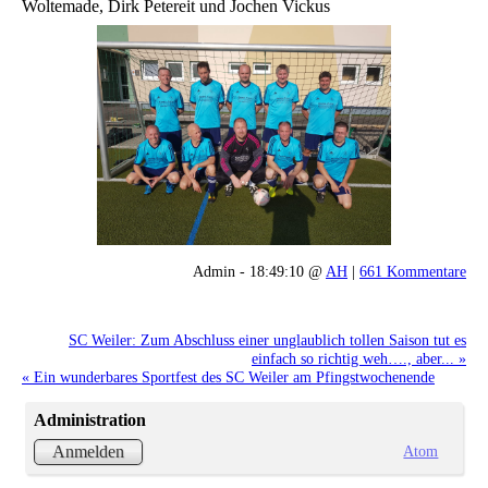
Woltemade, Dirk Petereit und Jochen Vickus
Admin - 18:49:10 @
AH
|
661 Kommentare
SC Weiler: Zum Abschluss einer unglaublich tollen Saison tut es
einfach so richtig weh…., aber... »
« Ein wunderbares Sportfest des SC Weiler am Pfingstwochenende
Administration
Atom
Anmelden