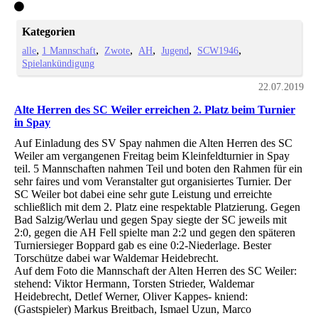
Kategorien
alle
1 Mannschaft
Zwote
AH
Jugend
SCW1946
Spielankündigung
22.07.2019
Alte Herren des SC Weiler erreichen 2. Platz beim Turnier
in Spay
Auf Einladung des SV Spay nahmen die Alten Herren des SC
Weiler am vergangenen Freitag beim Kleinfeldturnier in Spay
teil. 5 Mannschaften nahmen Teil und boten den Rahmen für ein
sehr faires und vom Veranstalter gut organisiertes Turnier. Der
SC Weiler bot dabei eine sehr gute Leistung und erreichte
schließlich mit dem 2. Platz eine respektable Platzierung. Gegen
Bad Salzig/Werlau und gegen Spay siegte der SC jeweils mit
2:0, gegen die AH Fell spielte man 2:2 und gegen den späteren
Turniersieger Boppard gab es eine 0:2-Niederlage. Bester
Torschütze dabei war Waldemar Heidebrecht.
Auf dem Foto die Mannschaft der Alten Herren des SC Weiler:
stehend: Viktor Hermann, Torsten Strieder, Waldemar
Heidebrecht, Detlef Werner, Oliver Kappes- kniend:
(Gastspieler) Markus Breitbach, Ismael Uzun, Marco