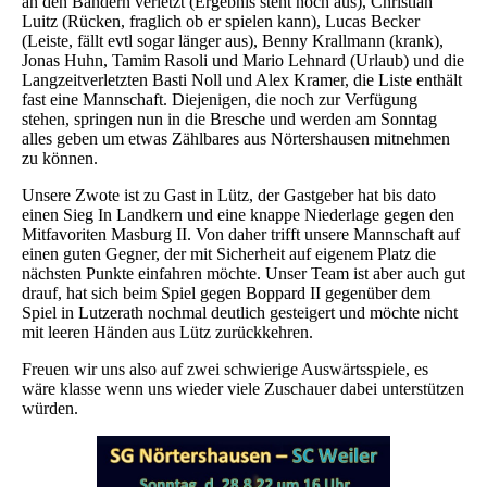
an den Bändern verletzt (Ergebnis steht noch aus), Christian
Luitz (Rücken, fraglich ob er spielen kann), Lucas Becker
(Leiste, fällt evtl sogar länger aus), Benny Krallmann (krank),
Jonas Huhn, Tamim Rasoli und Mario Lehnard (Urlaub) und die
Langzeitverletzten Basti Noll und Alex Kramer, die Liste enthält
fast eine Mannschaft. Diejenigen, die noch zur Verfügung
stehen, springen nun in die Bresche und werden am Sonntag
alles geben um etwas Zählbares aus Nörtershausen mitnehmen
zu können.
Unsere Zwote ist zu Gast in Lütz, der Gastgeber hat bis dato
einen Sieg In Landkern und eine knappe Niederlage gegen den
Mitfavoriten Masburg II. Von daher trifft unsere Mannschaft auf
einen guten Gegner, der mit Sicherheit auf eigenem Platz die
nächsten Punkte einfahren möchte. Unser Team ist aber auch gut
drauf, hat sich beim Spiel gegen Boppard II gegenüber dem
Spiel in Lutzerath nochmal deutlich gesteigert und möchte nicht
mit leeren Händen aus Lütz zurückkehren.
Freuen wir uns also auf zwei schwierige Auswärtsspiele, es
wäre klasse wenn uns wieder viele Zuschauer dabei unterstützen
würden.