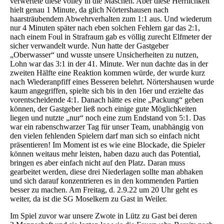
verwertete diese volley in die Maschen. Aber diese Herrlichkeit
hielt genau 1 Minute, da glich Nörtershausen nach
haarsträubendem Abwehrverhalten zum 1:1 aus. Und wiederum
nur 4 Minuten später nach eben solchen Fehlern gar das 2:1,
nach einem Foul in Strafraum gab es völlig zurecht Elfmeter der
sicher verwandelt wurde. Nun hatte der Gastgeber
„Oberwasser“ und wusste unsere Unsicherheiten zu nutzen,
Lohn war das 3:1 in der 41. Minute. Wer nun dachte das in der
zweiten Hälfte eine Reaktion kommen würde, der wurde kurz
nach Wiederanpfiff eines Besseren belehrt. Nörtershausen wurde
kaum angegriffen, spielte sich bis in den 16er und erzielte das
vorentscheidende 4:1. Danach hätte es eine „Packung“ geben
können, der Gastgeber ließ noch einige gute Möglichkeiten
liegen und nutzte „nur“ noch eine zum Endstand von 5:1. Das
war ein rabenschwarzer Tag für unser Team, unabhängig von
den vielen fehlenden Spielern darf man sich so einfach nicht
präsentieren! Im Moment ist es wie eine Blockade, die Spieler
können weitaus mehr leisten, haben dazu auch das Potential,
bringen es aber einfach nicht auf den Platz. Daran muss
gearbeitet werden, diese drei Niederlagen sollte man abhaken
und sich darauf konzentrieren es in den kommenden Partien
besser zu machen. Am Freitag, d. 2.9.22 um 20 Uhr geht es
weiter, da ist die SG Moselkern zu Gast in Weiler.
Im Spiel zuvor war unsere Zwote in Lütz zu Gast bei deren