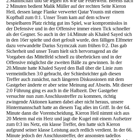
2.Mannschaft und sie legten los wie die Feuerwehr. Bereits nach
2 Minuten bedient Malik Müller auf der rechten Seite Kieron
Heil, dessen lange Flanke verwertet Qatar Younis mit einem
Kopfball zum 0:1. Unser Team kam auf dem schwer
bespielbaren Platz richtig gut ins Spiel, war kompromisslos in
der Defensive und in der Offensive immer einen Tick schneller
als der Gegner. So auch in der 14.Minute als Khaled Sayed sich
in den 16er spielte und dort gefoult wurde, den fälligen Elfmeter
dazu verwandelte Darius Szymczak zum frühen 0:2. Das gab
Sicherheit und unser Team hielt sich hervorragend an die
Vorgaben das Mittelfeld schnell zu überbrücken und in der
Offensive möglichst die zweiten Bälle zu gewinnen. In der
20.Minute hatte Khaled Sayed den Ball über die Linie zum
vermeintlichen 3:0 gebracht, der Schiedsrichter gab diesen
Treffer auch zunächst, nach längeren Diskussionen mit dem
Gastgeber änderte er aber seine Meinung auf Abseits. Mit dieser
2:0 Führung ging es auch in die Halbzeit. Der Gastgeber
versuchte nun zum Anschlusstreffer zu kommen, richtig
zwingende Aktionen kamen dabei aber nicht heraus, unsere
Hintermannschaft hatte an diesem Tag alles im Griff. In der 64.
Minute dann die Vorentscheidung, Kieron Heil nimmt sich aus
20 Metern mal ein Herz und jagt die Kugel mit einem Aufsetzer
zum 0:3 ins Netz, ein klasse Treffer, den hatte sich Kieron
aufgrund seiner klasse Leistung auch redlich verdient. In der 66.
Minute jedoch der Anschlusstreffer, der ansonsten tadellos