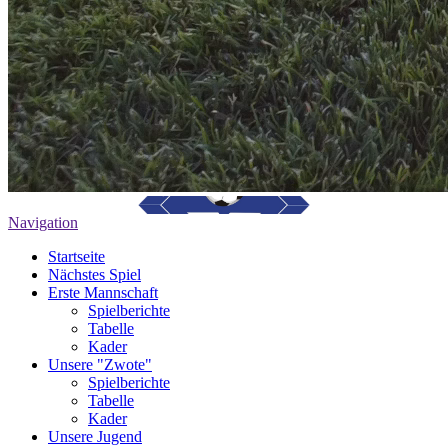
Navigation
Startseite
Nächstes Spiel
Erste Mannschaft
Spielberichte
Tabelle
Kader
Unsere "Zwote"
Spielberichte
Tabelle
Kader
Unsere Jugend