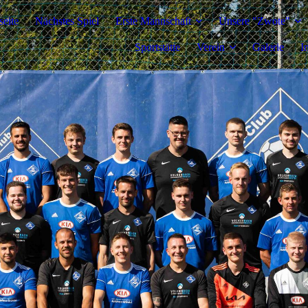
seite
Nächstes Spiel
Erste Mannschaft
Unsere "Zwote"
Sportstätte
Verein
Galerie
I