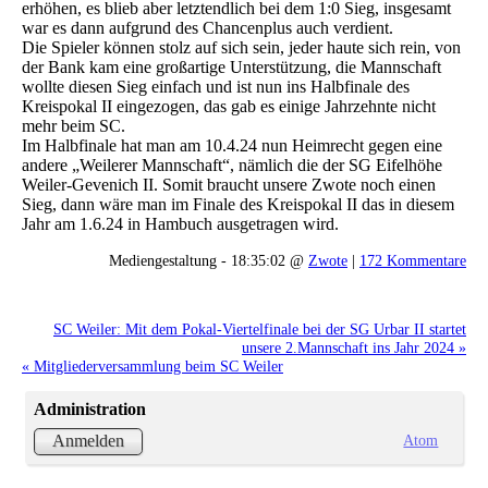
erhöhen, es blieb aber letztendlich bei dem 1:0 Sieg, insgesamt
war es dann aufgrund des Chancenplus auch verdient.
Die Spieler können stolz auf sich sein, jeder haute sich rein, von
der Bank kam eine großartige Unterstützung, die Mannschaft
wollte diesen Sieg einfach und ist nun ins Halbfinale des
Kreispokal II eingezogen, das gab es einige Jahrzehnte nicht
mehr beim SC.
Im Halbfinale hat man am 10.4.24 nun Heimrecht gegen eine
andere „Weilerer Mannschaft“, nämlich die der SG Eifelhöhe
Weiler-Gevenich II. Somit braucht unsere Zwote noch einen
Sieg, dann wäre man im Finale des Kreispokal II das in diesem
Jahr am 1.6.24 in Hambuch ausgetragen wird.
Mediengestaltung - 18:35:02 @
Zwote
|
172 Kommentare
SC Weiler: Mit dem Pokal-Viertelfinale bei der SG Urbar II startet
unsere 2.Mannschaft ins Jahr 2024 »
« Mitgliederversammlung beim SC Weiler
Administration
Atom
Anmelden