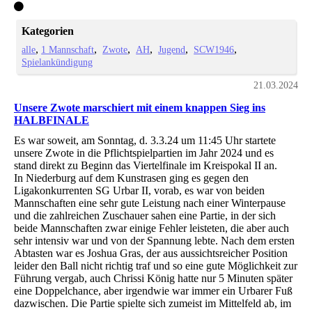
Kategorien
alle
1 Mannschaft
Zwote
AH
Jugend
SCW1946
Spielankündigung
21.03.2024
Unsere Zwote marschiert mit einem knappen Sieg ins
HALBFINALE
Es war soweit, am Sonntag, d. 3.3.24 um 11:45 Uhr startete
unsere Zwote in die Pflichtspielpartien im Jahr 2024 und es
stand direkt zu Beginn das Viertelfinale im Kreispokal II an.
In Niederburg auf dem Kunstrasen ging es gegen den
Ligakonkurrenten SG Urbar II, vorab, es war von beiden
Mannschaften eine sehr gute Leistung nach einer Winterpause
und die zahlreichen Zuschauer sahen eine Partie, in der sich
beide Mannschaften zwar einige Fehler leisteten, die aber auch
sehr intensiv war und von der Spannung lebte. Nach dem ersten
Abtasten war es Joshua Gras, der aus aussichtsreicher Position
leider den Ball nicht richtig traf und so eine gute Möglichkeit zur
Führung vergab, auch Chrissi König hatte nur 5 Minuten später
eine Doppelchance, aber irgendwie war immer ein Urbarer Fuß
dazwischen. Die Partie spielte sich zumeist im Mittelfeld ab, im