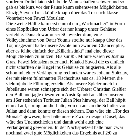
vorderen Drittel taten sich beide Mannschaften schwer und so
gab es bis kurz vor der Pause kaum sehenswerte Möglichkeiten.
Einzig Steven Treis köpfte knapp über das Tor nach klasse
Vorarbeit von Fawzi Mouslem.
Die zweite Hälfte kam erst einmal ein „Wachmacher“ in Form
eines Kopfballes von Urbar der nur knapp unser Gehäuse
verfehlte. Danach war unser SC wieder dran, eine
Volleyabnahme von Qatar Younis streifte nur knapp über das
Tor, insgesamt hatte unsere Zwote nun zwar ein Chancenplus,
aber es fehlte einfach der „Killerinstinkt“ mal eine dieser
Möglichkeiten zu nutzen. Bis zur 85. Minute waren es Joshua
Gras, Fawzi Mouslem oder auch Khaled Sayed die es einfach
nicht schafften die Kugel ins Gehäuse zu bugsieren. Als alle
schon mit einer Verlängerung rechneten war es Johann Spitzlay,
der mit einem fulminanten Flachschuss aus ca. 18 Metern die
vielumjubelte Führung erzielte. Als unsere Spieler noch in
Jubellaune waren schnappte sich der Urbarer Christian Gießler
den Ball und jagte diesen vom Anstoßpunkt aus über unseren
am 16er stehenden Torhüter Julian Pies hinweg, der Ball hüpft
einmal auf, springt an die Latte, von da aus an die Schulter von
Julian und dann konnte er diesen sichern. Das wäre ein „Tor des
Monats“ gewesen, hier hatte unsere Zwote riesigen Dusel, das
wäre das Unentschieden und damit wohl auch eine
Verlängerung geworden. In der Nachspielzeit hatte man zwar
nochmal zwei gute Möglichkeiten das Ergebnis auf 2:0 zu