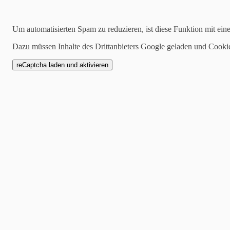
Kategorien
Um automatisierten Spam zu reduzieren, ist diese Funktion mit ein
alle
Dazu müssen Inhalte des Drittanbieters Google geladen und Cooki
1 Mannschaft
Zwote
AH
Jugend
SCW1946
Spielankündigung
22.07.2019