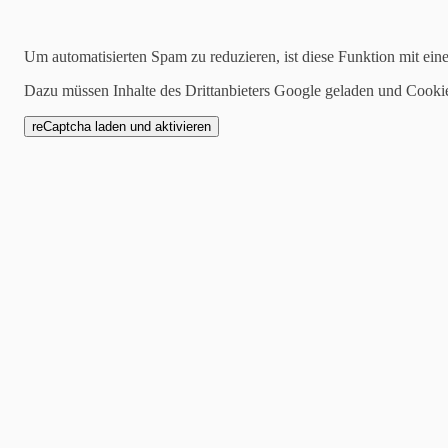
Kategorien
Um automatisierten Spam zu reduzieren, ist diese Funktion mit ein
alle
Dazu müssen Inhalte des Drittanbieters Google geladen und Cooki
1 Mannschaft
Zwote
AH
Jugend
SCW1946
Spielankündigung
22.07.2019