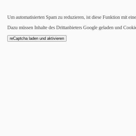
Kategorien
Um automatisierten Spam zu reduzieren, ist diese Funktion mit ein
alle
Dazu müssen Inhalte des Drittanbieters Google geladen und Cooki
1 Mannschaft
Zwote
AH
Jugend
SCW1946
Spielankündigung
27.04.2023