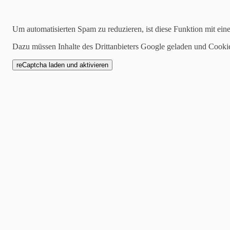
Kategorien
Um automatisierten Spam zu reduzieren, ist diese Funktion mit ein
alle
Dazu müssen Inhalte des Drittanbieters Google geladen und Cooki
1 Mannschaft
Zwote
AH
Jugend
SCW1946
Spielankündigung
06.05.2023