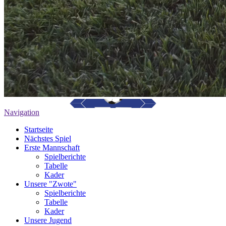
Navigation
Startseite
Nächstes Spiel
Erste Mannschaft
Spielberichte
Tabelle
Kader
Unsere "Zwote"
Spielberichte
Tabelle
Kader
Unsere Jugend