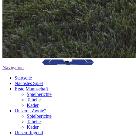
Navigation
Startseite
Nächstes Spiel
Erste Mannschaft
Spielberichte
Tabelle
Kader
Unsere "Zwote"
Spielberichte
Tabelle
Kader
Unsere Jugend