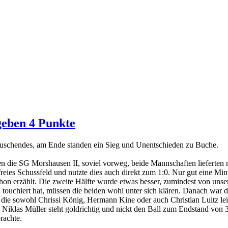
geben 4 Punkte
uschendes, am Ende standen ein Sieg und Unentschieden zu Buche.
en die SG Morshausen II, soviel vorweg, beide Mannschaften lieferten
freies Schussfeld und nutzte dies auch direkt zum 1:0. Nur gut eine Mi
chon erzählt. Die zweite Hälfte wurde etwas besser, zumindest von uns
 touchiert hat, müssen die beiden wohl unter sich klären. Danach war 
die sowohl Chrissi König, Hermann Kine oder auch Christian Luitz leid
e, Niklas Müller steht goldrichtig und nickt den Ball zum Endstand von 
rachte.