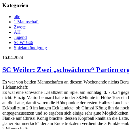
Kategorien
alle
1 Mannschaft
Zwote
AH
Jugend
SCW1946
Spielankündigung
16.04.2024
SC Weiler: Zwei „schwächere“ Partien er
Es war von beiden Mannschaften an diesem Wochenende nichts Bera
1.Mannschaft:
Es war eine schwache 1.Halbzeit im Spiel am Sonntag, d. 7.4.24 geg
nicht. Einzig Mario Lehnard hatte in der 38.Minute in Höhe 16er ein 
an die Latte, damit waren die Höhepunkte der ersten Halbzeit auch s
Eckball zum 2:0 im langen Eck landete, ob Chrissi König ihn da noch
entgegenzusetzen und so ergaben sich einige sehr gute Möglichkeiten 
Flanke auf Chrissi König brachte, dessen Kopfball knallt an die Latt
„lauer Sommerkick“ der am Ende trotzdem verdient die 3 Punkte einb
2.Mannschaft: