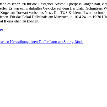
tand es schon 1:0 für die Gastgeber. Anstoß, Querpass, langer Ball, vie
effer. Es war ein wahrhaftes Gekicke auf dem Hartplatz „Schmitzers Wi
die Kugel am Torwart vorbei ins Netz. Die TUS Koblenz II war hochmoti
chrieben. Für das Pokal Halbfinale am Mittwoch, d. 10.4.24 um 19:30 
l II einziehen zu können.
re
tschen Herzstiftung einen Defibrillator am Sportgelände