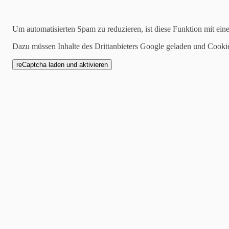
Kategorien
Um automatisierten Spam zu reduzieren, ist diese Funktion mit ein
alle
Dazu müssen Inhalte des Drittanbieters Google geladen und Cooki
1 Mannschaft
Zwote
AH
Jugend
SCW1946
Spielankündigung
16.04.2024