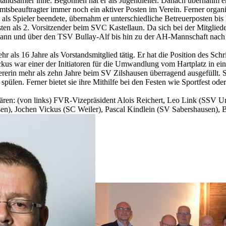
andsämter inne. Begonnen hat er als Jugendleiter. Danach übernahm er
mtsbeauftragter immer noch ein aktiver Posten im Verein. Ferner organis
als Spieler beendete, übernahm er unterschiedliche Betreuerposten bis
en als 2. Vorsitzender beim SVC Kastellaun. Da sich bei der Mitgliede
ann und über den TSV Bullay-Alf bis hin zu der AH-Mannschaft nach Kaste
 als 16 Jahre als Vorstandsmitglied tätig. Er hat die Position des Schri
ckus war einer der Initiatoren für die Umwandlung vom Hartplatz in ei
siererin mehr als zehn Jahre beim SV Zilshausen überragend ausgefüllt.
ülen. Ferner bietet sie ihre Mithilfe bei den Festen wie Sportfest oder
ären: (von links) FVR-Vizepräsident Alois Reichert, Leo Link (SSV Ur
usen), Jochen Vickus (SC Weiler), Pascal Kindlein (SV Sabershausen)