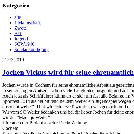
Kategorien
alle
1 Mannschaft
Zwote
AH
Jugend
SCW1946
Spielankündigung
21.07.2019
Jochen Vickus wird für seine ehrenamtlich
Jochen wurde in Cochem für seine ehrenamtliche Arbeit ausgezeichnet
in seiner langen Amtszeit schon viele Tätigkeiten ausgeübt und auf ihn
Auch jetzt als Schriftführer kümmert er sich um fast alle Belange im
Sportfest 2014 als bei brütend heißem Wetter ein Jugendspiel wegen 
das nicht weiter”! Und wie jeder weiß wurde ja was gemacht und das
Wir vom SC Weiler bedanken uns bei dir lieber Jochen für deine eno
würde: “Mach jo Weiler”
Hier auch der Bericht aus der Rhein Zeitung:
Cochem
Ehrenamt: Verdiente Auszeichnung für acht Seelen ihrer Klubs