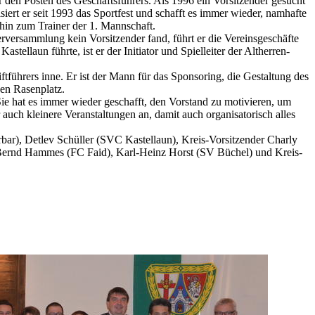
 den Posten des Geschäftsführers. Als 1996 ein Vorsitzender gesucht
iert er seit 1993 das Sportfest und schafft es immer wieder, namhafte
 hin zum Trainer der 1. Mannschaft.
rversammlung kein Vorsitzender fand, führt er die Vereinsgeschäfte
llaun führte, ist er der Initiator und Spielleiter der Altherren-
ftführers inne. Er ist der Mann für das Sponsoring, die Gestaltung des
nen Rasenplatz.
 Sie hat es immer wieder geschafft, den Vorstand zu motivieren, um
 auch kleinere Veranstaltungen an, damit auch organisatorisch alles
bar), Detlev Schüller (SVC Kastellaun), Kreis-Vorsitzender Charly
, Bernd Hammes (FC Faid), Karl-Heinz Horst (SV Büchel) und Kreis-