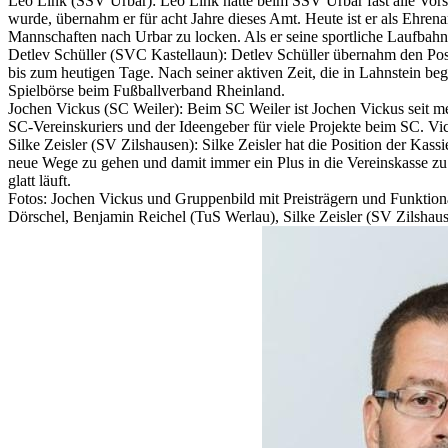
Leo Link (SSV Urbar): Leo Link hatte beim SSV Urbar fast alle Vorst
wurde, übernahm er für acht Jahre dieses Amt. Heute ist er als Ehrena
Mannschaften nach Urbar zu locken. Als er seine sportliche Laufbahn 
Detlev Schüller (SVC Kastellaun): Detlev Schüller übernahm den Post
bis zum heutigen Tage. Nach seiner aktiven Zeit, die in Lahnstein beg
Spielbörse beim Fußballverband Rheinland.
Jochen Vickus (SC Weiler): Beim SC Weiler ist Jochen Vickus seit mehr
SC-Vereinskuriers und der Ideengeber für viele Projekte beim SC. Vi
Silke Zeisler (SV Zilshausen): Silke Zeisler hat die Position der Kas
neue Wege zu gehen und damit immer ein Plus in die Vereinskasse zu sp
glatt läuft.
Fotos: Jochen Vickus und Gruppenbild mit Preisträgern und Funktion
Dörschel, Benjamin Reichel (TuS Werlau), Silke Zeisler (SV Zilsha