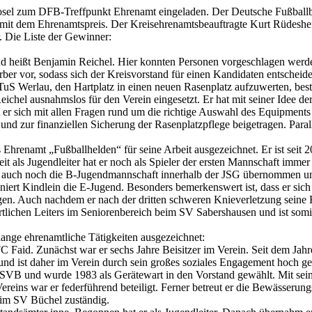
osel zum DFB-Treffpunkt Ehrenamt eingeladen. Der Deutsche Fußballb
er mit dem Ehrenamtspreis. Der Kreisehrenamtsbeauftragte Kurt Rüdes
r. Die Liste der Gewinner:
heißt Benjamin Reichel. Hier konnten Personen vorgeschlagen werden
er vor, sodass sich der Kreisvorstand für einen Kandidaten entscheide
 Werlau, den Hartplatz in einen neuen Rasenplatz aufzuwerten, besta
eichel ausnahmslos für den Verein eingesetzt. Er hat mit seiner Idee 
 er sich mit allen Fragen rund um die richtige Auswahl des Equipments
d zur finanziellen Sicherung der Rasenplatzpflege beigetragen. Paralle
hrenamt „Fußballhelden“ für seine Arbeit ausgezeichnet. Er ist seit 
 als Jugendleiter hat er noch als Spieler der ersten Mannschaft immer w
er auch noch die B-Jugendmannschaft innerhalb der JSG übernommen und 
niert Kindlein die E-Jugend. Besonders bemerkenswert ist, dass er sich t
 Auch nachdem er nach der dritten schweren Knieverletzung seine Karr
rtlichen Leiters im Seniorenbereich beim SV Sabershausen und ist somi
lange ehrenamtliche Tätigkeiten ausgezeichnet:
aid. Zunächst war er sechs Jahre Beisitzer im Verein. Seit dem Jahre 
nd ist daher im Verein durch sein großes soziales Engagement hoch ge
n SVB und wurde 1983 als Gerätewart in den Vorstand gewählt. Mit sei
s war er federführend beteiligt. Ferner betreut er die Bewässerungs- u
eim SV Büchel zuständig.