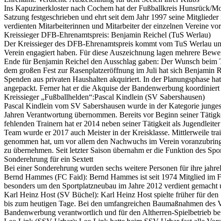
Ins Kapuzinerkloster nach Cochem hat der Fußballkreis Hunsrück/M
Satzung festgeschrieben und ehrt seit dem Jahr 1997 seine Mitglied
verdienten Mitarbeiterinnen und Mitarbeiter der einzelnen Vereine vo
Kreissieger DFB-Ehrenamtspreis: Benjamin Reichel (TuS Werlau)
Der Kreissieger des DFB-Ehrenamtspreis kommt vom TuS Werlau und 
Verein engagiert haben. Für diese Auszeichnung lagen mehrere Bewerb
Ende für Benjamin Reichel den Ausschlag gaben: Der Wunsch beim TuS
dem großen Fest zur Rasenplatzeröffnung im Juli hat sich Benjamin R
Spenden aus privaten Haushalten akquiriert. In der Planungsphase hat
angepackt. Ferner hat er die Akquise der Bandenwerbung koordiniert un
Kreissieger „Fußballhelden“:Pascal Kindlein (SV Sabershausen)
Pascal Kindlein vom SV Sabershausen wurde in der Kategorie junges E
Jahren Verantwortung übernommen. Bereits vor Beginn seiner Tätigkeit
fehlenden Trainern hat er 2014 neben seiner Tätigkeit als Jugendleit
Team wurde er 2017 auch Meister in der Kreisklasse. Mittlerweile trai
genommen hat, um vor allem den Nachwuchs im Verein voranzubringen.
zu übernehmen. Seit letzter Saison übernahm er die Funktion des Spo
Sonderehrung für ein Sextett
Bei einer Sonderehrung wurden sechs weitere Personen für ihre jahre
Bernd Hammes (FC Faid): Bernd Hammes ist seit 1974 Mitglied im FC F
besonders um den Sportplatzneubau im Jahre 2012 verdient gemacht u
Karl Heinz Host (SV Büchel): Karl Heinz Host spielte früher für de
bis zum heutigen Tage. Bei den umfangreichen Baumaßnahmen des Verein
Bandenwerbung verantwortlich und für den Altherren-Spielbetrieb b