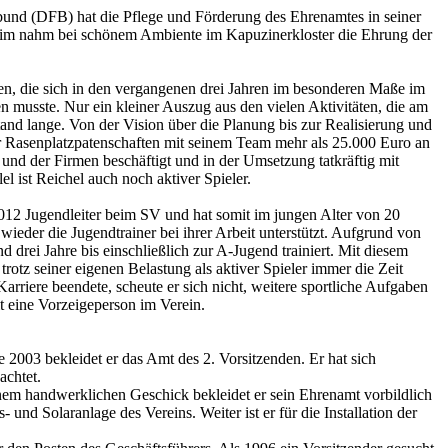
und (DFB) hat die Pflege und Förderung des Ehrenamtes in seiner
heim nahm bei schönem Ambiente im Kapuzinerkloster die Ehrung der
, die sich in den vergangenen drei Jahren im besonderen Maße im
n musste. Nur ein kleiner Auszug aus den vielen Aktivitäten, die am
nd lange. Von der Vision über die Planung bis zur Realisierung und
der Rasenplatzpatenschaften mit seinem Team mehr als 25.000 Euro an
 und der Firmen beschäftigt und in der Umsetzung tatkräftig mit
l ist Reichel auch noch aktiver Spieler.
2012 Jugendleiter beim SV und hat somit im jungen Alter von 20
ieder die Jugendtrainer bei ihrer Arbeit unterstützt. Aufgrund von
drei Jahre bis einschließlich zur A-Jugend trainiert. Mit diesem
rotz seiner eigenen Belastung als aktiver Spieler immer die Zeit
iere beendete, scheute er sich nicht, weitere sportliche Aufgaben
t eine Vorzeigeperson im Verein.
2003 bekleidet er das Amt des 2. Vorsitzenden. Er hat sich
achtet.
nem handwerklichen Geschick bekleidet er sein Ehrenamt vorbildlich
nd Solaranlage des Vereins. Weiter ist er für die Installation der