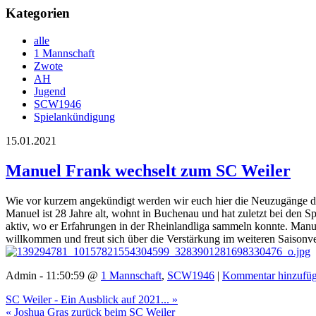
Kategorien
alle
1 Mannschaft
Zwote
AH
Jugend
SCW1946
Spielankündigung
15.01.2021
Manuel Frank wechselt zum SC Weiler
Wie vor kurzem angekündigt werden wir euch hier die Neuzugänge des
Manuel ist 28 Jahre alt, wohnt in Buchenau und hat zuletzt bei den 
aktiv, wo er Erfahrungen in der Rheinlandliga sammeln konnte. Manuel
willkommen und freut sich über die Verstärkung im weiteren Saisonve
Admin - 11:50:59 @
1 Mannschaft
,
SCW1946
|
Kommentar hinzufü
SC Weiler - Ein Ausblick auf 2021... »
« Joshua Gras zurück beim SC Weiler