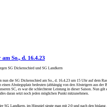
am So., d. 16.4.23
e gegen SG Dickenschied und SG Landkern
 nun die SG Dickenschied am So., d. 16.4.23 um 15 Uhr auf dem Rasenp
h einen Abstiegsplatz bedeuten (abhängig von den Absteigern aus der Be
unseren SC, es war die schlechteste Leistung in dieser Saison. Nun gil
 alles daran setzt noch jeden möglichen Punkt mitzunehmen.
r SG Landkern, im Hinspiel siegte man mit 2:0 und nach den bislang „m