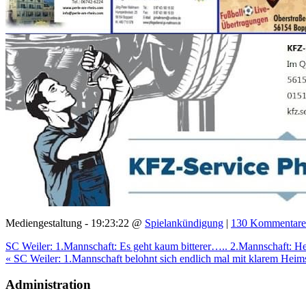
Mediengestaltung - 19:23:22 @
Spielankündigung
|
130 Kommentare
SC Weiler: 1.Mannschaft: Es geht kaum bitterer….. 2.Mannschaft: H
« SC Weiler: 1.Mannschaft belohnt sich endlich mal mit klarem Heim
Administration