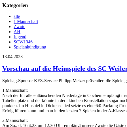
Kategorien
alle
1 Mannschaft
Zwote
AH
Jugend
SCW1946
Spielankündigung
13.04.2023
Vorschau auf die Heimspiele des SC Weiler 
Spieltag-Sponsor KFZ-Service Philipp Melzer präsentiert die Spiel
1.Mannschaft:
Nach der für alle enttäuschenden Niederlage in Cochem empfängt man
Tabellenplatz und der könnte in der aktuellen Konstellation sogar noc
punkten. Im Hinspiel in Dickenschied setzte es eine 6:0 Packung für 
Erfolg führen kann und man in den letzten 7 Spielen in der A-Klasse
2.Mannschaft:
Am So., d. 16.4.23 um 12:30 Uhr empfängt unsere Zwote die Gäste de