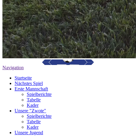
Navigation
Startseite
Nächstes Spiel
Erste Mannschaft
Spielberichte
Tabelle
Kader
Unsere "Zwote"
Spielberichte
Tabelle
Kader
Unsere Jugend