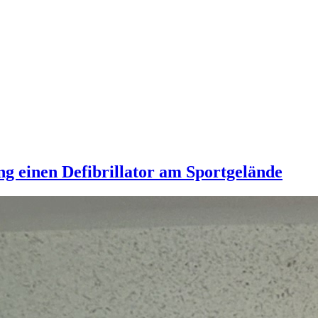
ng einen Defibrillator am Sportgelände