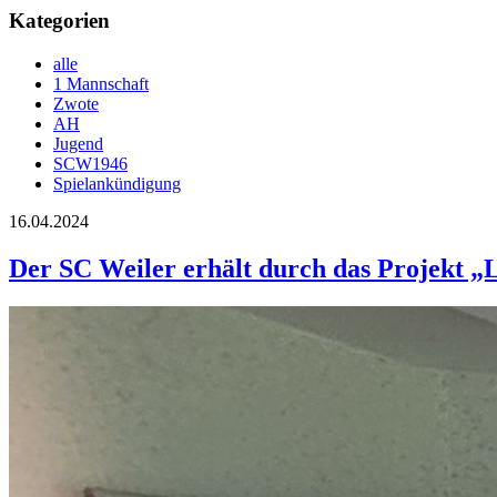
Kategorien
alle
1 Mannschaft
Zwote
AH
Jugend
SCW1946
Spielankündigung
16.04.2024
Der SC Weiler erhält durch das Projekt „L