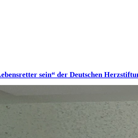
ebensretter sein“ der Deutschen Herzstiftu