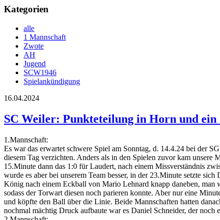
Kategorien
alle
1 Mannschaft
Zwote
AH
Jugend
SCW1946
Spielankündigung
16.04.2024
SC Weiler: Punkteteilung in Horn und ein
1.Mannschaft:
Es war das erwartet schwere Spiel am Sonntag, d. 14.4.24 bei der SG
diesem Tag verzichten. Anders als in den Spielen zuvor kam unsere 
15.Minute dann das 1:0 für Laudert, nach einem Missverständnis zwis
wurde es aber bei unserem Team besser, in der 23.Minute setzte sich 
König nach einem Eckball von Mario Lehnard knapp daneben, man war n
sodass der Torwart diesen noch parieren konnte. Aber nur eine Minute
und köpfte den Ball über die Linie. Beide Mannschaften hatten danac
nochmal mächtig Druck aufbaute war es Daniel Schneider, der noch ein
2.Mannschaft: