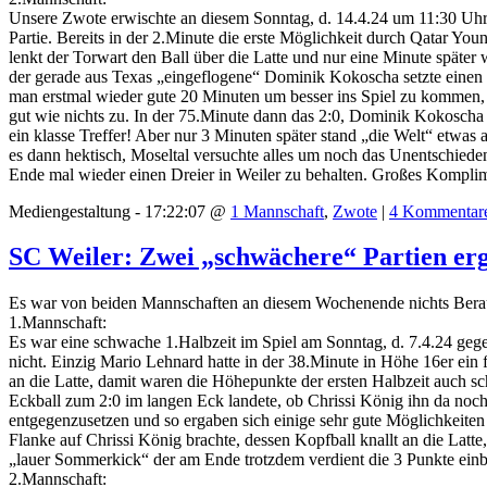
Unsere Zwote erwischte an diesem Sonntag, d. 14.4.24 um 11:30 Uhr z
Partie. Bereits in der 2.Minute die erste Möglichkeit durch Qatar Yo
lenkt der Torwart den Ball über die Latte und nur eine Minute später
der gerade aus Texas „eingeflogene“ Dominik Kokoscha setzte einen Fr
man erstmal wieder gute 20 Minuten um besser ins Spiel zu kommen
gut wie nichts zu. In der 75.Minute dann das 2:0, Dominik Kokoscha 
ein klasse Treffer! Aber nur 3 Minuten später stand „die Welt“ etw
es dann hektisch, Moseltal versuchte alles um noch das Unentschiede
Ende mal wieder einen Dreier in Weiler zu behalten. Großes Komplime
Mediengestaltung - 17:22:07 @
1 Mannschaft
,
Zwote
|
4 Kommentar
SC Weiler: Zwei „schwächere“ Partien er
Es war von beiden Mannschaften an diesem Wochenende nichts Bera
1.Mannschaft:
Es war eine schwache 1.Halbzeit im Spiel am Sonntag, d. 7.4.24 geg
nicht. Einzig Mario Lehnard hatte in der 38.Minute in Höhe 16er ein 
an die Latte, damit waren die Höhepunkte der ersten Halbzeit auch s
Eckball zum 2:0 im langen Eck landete, ob Chrissi König ihn da noch
entgegenzusetzen und so ergaben sich einige sehr gute Möglichkeiten 
Flanke auf Chrissi König brachte, dessen Kopfball knallt an die Latt
„lauer Sommerkick“ der am Ende trotzdem verdient die 3 Punkte einb
2.Mannschaft: