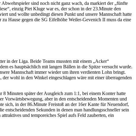
r Abwehrspieler sind noch nicht ganz wach, da markiert der „fünfte
ese“, einzig Piet Kluge war es, der schon in der 23.Minute den
viert und wollte unbedingt diesen Punkt und unsere Mannschaft hatte
Uhr zu Hause gegen die SG Eifelhöhe Weiler-Gevenich II muss da eine
ter in der Liga. Beide Teams mussten mit einem „Acker“
em es hauptsächlich mit langen Bällen in die Spitze versucht wurde.
e unsere Mannschaft immer wieder um ihren verdienten Lohn bringt.
toß, der wohl in den Winkel eingeschlagen wäre mit einer überragenden
r 8 Minuten später der Ausgleich zum 1:1, bei einem Konter hatte
in der Vorwärtsbewegung, aber in den entscheidenden Momenten und
e sich, in der 86.Minute Freistoß an der 16er Kante für Neuendorf,
, die entscheidenden Sekunden in denen man handlungsschneller sein
ttraktives und temporeiches Spiel aufs Feld zauberten, ein