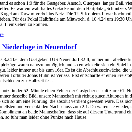
tand es schon 1:0 für die Gastgeber. Anstoß, Querpass, langer Ball, vie
effer. Es war ein wahrhaftes Gekicke auf dem Hartplatz „Schmitzers Wi
die Kugel am Torwart vorbei ins Netz. Die TUS Koblenz II war hochmoti
chrieben. Für das Pokal Halbfinale am Mittwoch, d. 10.4.24 um 19:30 
l II einziehen zu können.
re
 Niederlage in Neuendorf
27.3.24 bei dem Gastgeber TUS Neuendorf 82 II, immerhin Tabellendrit
ielzüge waren nahezu unmöglich und so entwickelte sich ein Spiel in d
 gut, leider immer nur bis zum 16er. Es ist die Abschlussschwäche, di
nseren Torhüter Jonas Huhn ist Verlass. Erst entschärfte er einen Freis
entschieden zur Halbzeit fest.
nutzt in der 52. Minute einen Fehler der Gastgeber eiskalt zum 0:1. Nu
s immer dasselbe Bild, unsere Mannschaft mit richtig guten Aktionen 
sich so um eine Führung, die absolut verdient gewesen wäre. Das rächt
schnellsten und versenkt den Nachschuss zum 2:1. Da waren sie wieder
Kompliment an beide Mannschaften, dass sie auf diesem Untergrund ein a
n, so fuhr man leider ohne Punkte nach Hause.