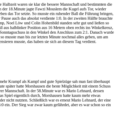
e Halbzeit waren sie klar die bessere Mannschaft und bestimmten die
 In der 18.Minute jagte Fawzi Mouslem die Kugel aufs Tor, wieder
ben das Tor setzte. So musste ein ruhender Ball die Führung bringen,
Pause auch das absolut verdiente 1:0. In der zweiten Hälfte brauchte
p, Noel Löw und Colin Hohenbild standen sehr gut und ließen so
l aus halblinker Position aus 16 Metern oben rechts ins Winkelkreuz,
em Sonntagsschuss in den Winkel den Anschluss zum 2:1. Danach wurde
d so musste man bis zur letzten Minute nochmal alles geben, um am
nsieren musste, das haben sie sich an diesem Tag verdient.
 mehr Krampf als Kampf und gute Spielzüge sah man fast überhaupt
nute später hatte Morshausen die beste Möglichkeit mit einem Schuss
erer Mannschaft. In der 58.Minute war es Mario Lehnard, dessen
das Spiel eigentlich durch, Morshausen hatte kaum mehr etwas
er nicht nutzten. Schließlich war es erneut Mario Lehnard, der eine
3:0 ein. Der Sieg war zwar kaum gefährdet, aber es war schon so ein