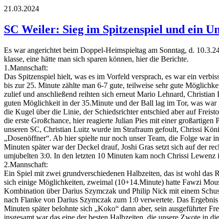
21.03.2024
SC Weiler: Sieg im Spitzenspiel und ein 
Es war angerichtet beim Doppel-Heimspieltag am Sonntag, d. 10.3.2
klasse, eine hätte man sich sparen können, hier die Berichte.
1.Mannschaft:
Das Spitzenspiel hielt, was es im Vorfeld versprach, es war ein verb
bis zur 25. Minute zählte man 6-7 gute, teilweise sehr gute Möglichke
zulief und anschließend reihten sich erneut Mario Lehnard, Christian 
guten Möglichkeit in der 35.Minute und der Ball lag im Tor, was war 
die Kugel über die Linie, der Schiedsrichter entschied aber auf Freis
die erste Großchance, hier reagierte Julian Pies mit einer großartige
unseren SC, Christian Luitz wurde im Strafraum gefoult, Chrissi Kön
„Dosenöffner“. Ab hier spielte nur noch unser Team, die Folge war 
Minuten später war der Deckel drauf, Joshi Gras setzt sich auf der rec
umjubelten 3:0. In den letzten 10 Minuten kam noch Chrissi Lewenz ins
2.Mannschaft:
Ein Spiel mit zwei grundverschiedenen Halbzeiten, das ist wohl das R
sich einige Möglichkeiten, zweimal (10+14.Minute) hatte Fawzi Mousl
Kombination über Darius Szymczak und Philip Nick mit einem Schuss
nach Flanke von Darius Szymczak zum 1:0 verwertete. Das Ergebnis hä
Minuten später belohnte sich „Koko“ dann aber, sein ausgeführter Fre
insgesamt war das eine der besten Halbzeiten, die unsere Zwote in die