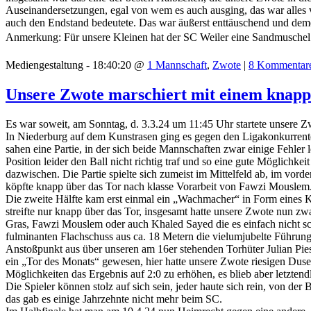
Auseinandersetzungen, egal von wem es auch ausging, das war alles 
auch den Endstand bedeutete. Das war äußerst enttäuschend und dem
Anmerkung: Für unsere Kleinen hat der SC Weiler eine Sandmuschel a
Mediengestaltung - 18:40:20 @
1 Mannschaft
,
Zwote
|
8 Kommentar
Unsere Zwote marschiert mit einem kna
Es war soweit, am Sonntag, d. 3.3.24 um 11:45 Uhr startete unsere Zwo
In Niederburg auf dem Kunstrasen ging es gegen den Ligakonkurrente
sahen eine Partie, in der sich beide Mannschaften zwar einige Fehler 
Position leider den Ball nicht richtig traf und so eine gute Möglich
dazwischen. Die Partie spielte sich zumeist im Mittelfeld ab, im vor
köpfte knapp über das Tor nach klasse Vorarbeit von Fawzi Mouslem
Die zweite Hälfte kam erst einmal ein „Wachmacher“ in Form eines 
streifte nur knapp über das Tor, insgesamt hatte unsere Zwote nun zwa
Gras, Fawzi Mouslem oder auch Khaled Sayed die es einfach nicht sch
fulminanten Flachschuss aus ca. 18 Metern die vielumjubelte Führung 
Anstoßpunkt aus über unseren am 16er stehenden Torhüter Julian Pies 
ein „Tor des Monats“ gewesen, hier hatte unsere Zwote riesigen Dus
Möglichkeiten das Ergebnis auf 2:0 zu erhöhen, es blieb aber letzten
Die Spieler können stolz auf sich sein, jeder haute sich rein, von de
das gab es einige Jahrzehnte nicht mehr beim SC.