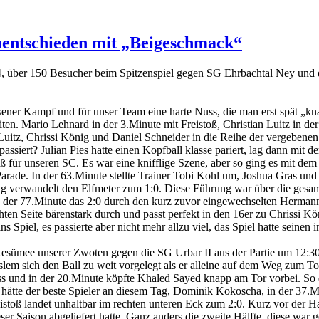
Unentschieden mit „Beigeschmack“
4, über 150 Besucher beim Spitzenspiel gegen SG Ehrbachtal Ney und 
issener Kampf und für unser Team eine harte Nuss, die man erst spät „
iten. Mario Lehnard in der 3.Minute mit Freistoß, Christian Luitz in d
Luitz, Chrissi König und Daniel Schneider in die Reihe der vergebenen 
passiert? Julian Pies hatte einen Kopfball klasse pariert, lag dann mi
toß für unseren SC. Es war eine knifflige Szene, aber so ging es mit dem
n Parade. In der 63.Minute stellte Trainer Tobi Kohl um, Joshua Gras u
ig verwandelt den Elfmeter zum 1:0. Diese Führung war über die gesam
in der 77.Minute das 2:0 durch den kurz zuvor eingewechselten Herman
hten Seite bärenstark durch und passt perfekt in den 16er zu Chrissi Kö
 Spiel, es passierte aber nicht mehr allzu viel, das Spiel hatte seinen
esümee unserer Zwoten gegen die SG Urbar II aus der Partie um 12:30 U
em sich den Ball zu weit vorgelegt als er alleine auf dem Weg zum Tor
 und in der 20.Minute köpfte Khaled Sayed knapp am Tor vorbei. So 
tte der beste Spieler an diesem Tag, Dominik Kokoscha, in der 37.Minu
istoß landet unhaltbar im rechten unteren Eck zum 2:0. Kurz vor der Ha
ser Saison abgeliefert hatte. Ganz anders die zweite Hälfte, diese war