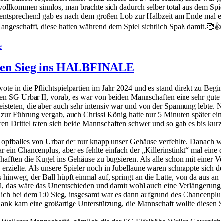
vollkommen sinnlos, man brachte sich dadurch selber total aus dem Sp
entsprechend gab es nach dem großen Lob zur Halbzeit am Ende mal e
ngeschafft, diese hatten während dem Spiel sichtlich Spaß damit.🥰
e
ppen Sieg ins HALBFINALE
te in die Pflichtspielpartien im Jahr 2024 und es stand direkt zu Begin
n SG Urbar II, vorab, es war von beiden Mannschaften eine sehr gute 
leisteten, die aber auch sehr intensiv war und von der Spannung lebte.
keit zur Führung vergab, auch Chrissi König hatte nur 5 Minuten später
deren Drittel taten sich beide Mannschaften schwer und so gab es bis k
.
Kopfballes von Urbar der nur knapp unser Gehäuse verfehlte. Danach 
r ein Chancenplus, aber es fehlte einfach der „Killerinstinkt“ mal ein
afften die Kugel ins Gehäuse zu bugsieren. Als alle schon mit einer V
erzielte. Als unsere Spieler noch in Jubellaune waren schnappte sich d
hinweg, der Ball hüpft einmal auf, springt an die Latte, von da aus an
el, das wäre das Unentschieden und damit wohl auch eine Verlängerung
dlich bei dem 1:0 Sieg, insgesamt war es dann aufgrund des Chancenplu
r Bank kam eine großartige Unterstützung, die Mannschaft wollte diesen 