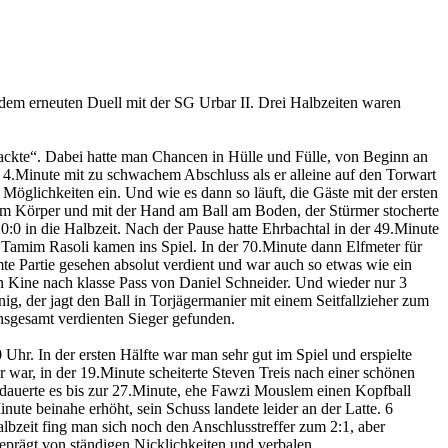
dem erneuten Duell mit der SG Urbar II. Drei Halbzeiten waren
knackte“. Dabei hatte man Chancen in Hülle und Fülle, von Beginn an
er 4.Minute mit zu schwachem Abschluss als er alleine auf den Torwart
Möglichkeiten ein. Und wie es dann so läuft, die Gäste mit der ersten
t dem Körper und mit der Hand am Ball am Boden, der Stürmer stocherte
 0:0 in die Halbzeit. Nach der Pause hatte Ehrbachtal in der 49.Minute
nd Tamim Rasoli kamen ins Spiel. In der 70.Minute dann Elfmeter für
te Partie gesehen absolut verdient und war auch so etwas wie ein
n Kine nach klasse Pass von Daniel Schneider. Und wieder nur 3
nig, der jagt den Ball in Torjägermanier mit einem Seitfallzieher zum
 insgesamt verdienten Sieger gefunden.
hr. In der ersten Hälfte war man sehr gut im Spiel und erspielte
 war, in der 19.Minute scheiterte Steven Treis nach einer schönen
dauerte es bis zur 27.Minute, ehe Fawzi Mouslem einen Kopfball
te beinahe erhöht, sein Schuss landete leider an der Latte. 6
lbzeit fing man sich noch den Anschlusstreffer zum 2:1, aber
 geprägt von ständigen Nicklichkeiten und verbalen