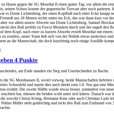
u Hause gegen die SG Moseltal II einen guten Tag, vor allem die erst
unis, seinen Schuss konnte der gegnerische Torwart aber noch parieren.
 war es Dome Lichtenberg, der einen Kopfball nach einer Ecke knapp ne
eistoß aus 18 Metern rechts unten ins Eck, das war dann kurz vor der 
, aber vor allem unsere Abwehr um Dome Lichtenberg, Samuel Brockam
steckt den Ball perfekt zu Fawzi Mouslem durch und der nagelt den Bal
as auf dem Kopf, nach einer zu kurzen Abwehr erzielt Moseltal mit ein
n zu erzielen, unser Team ließ sich von der Hektik etwas anstecken un
nt an die Mannschaft, die doch kurzfristig noch einige Ausfälle kompe
e
geben 4 Punkte
uschendes, am Ende standen ein Sieg und Unentschieden zu Buche.
en die SG Morshausen II, soviel vorweg, beide Mannschaften lieferten
freies Schussfeld und nutzte dies auch direkt zum 1:0. Nur gut eine Mi
chon erzählt. Die zweite Hälfte wurde etwas besser, zumindest von uns
 touchiert hat, müssen die beiden wohl unter sich klären. Danach war 
die sowohl Chrissi König, Hermann Kine oder auch Christian Luitz leid
e, Niklas Müller steht goldrichtig und nickt den Ball zum Endstand von 
rachte.