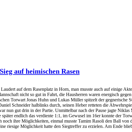
 Sieg auf heimischen Rasen
 Laudert auf dem Rasenplatz in Horn, man musste auch auf einige Akte
Mannschaft nicht so gut in Fahrt, die Hausherren waren energisch geg
chen Torwart Jonas Huhn und Lukas Müller spitzelt der gegnerische St
Daniel Schneider halblinks durch, seinen Heber retteten die Abwehrspiel
un gut drin in der Partie. Unmittelbar nach der Pause jagte Niklas Mül
 später endlich das verdiente 1:1, im Gewusel im 16er konnte der Torw
h noch ihre Möglichkeiten, einmal musste Tamim Rasoli den Ball von d
e riesige Möglichkeit hatte den Siegtreffer zu erzielen. Am Ende blie