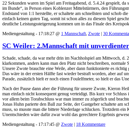
22 Sekunden waren im Spiel am Freitagabend, d. 5.4.24 gespielt, da s
im Bunde“, in Person eines Koblenzer Mittelstürmers, den Führungstr
Endstand von 1:1 herstellte, er schaltete am schnellsten und schob 
einfach keinen guten Tag, somit ist schon alles zu diesem Spiel ges
deutliche Leistungssteigerung kommen um in das Finale des Kreispoka
Mediengestaltung - 17:18:27 @
1 Mannschaft
,
Zwote
|
30 Kommenta
SC Weiler: 2.Mannschaft mit unverdienter
Schade, schade, da war mehr drin im Nachholspiel am Mittwoch, d. 
klarkommen, anders kann man den Platz nicht beschreiben, normale Sp
Unsere Zwote brauchte eine Weile, aber dann funktionierte es richtig
Das wäre in der ersten Hälfte fast wieder bestraft worden, aber auf u
Parade, zusätzlich hielt er noch einen Foulelfmeter, so hielt er das Un
Nach der Pause dann aber die Führung für unsere Zwote, Kieron Heil 
man einfach nicht konsequent genug verteidigt. Bis kurz vor Schlus
vor allem beim Torabschluss war man immer zu zögerlich und brachte 
Jonas Huhn parierte den Ball zur Seite, der Gastgeber schaltete am 
muss, so musste man die bittere Niederlage schlucken. Trotzdem ein 
Unentschieden wäre dafür zwar wohl das gerechtere Ergebnis gewese
Mediengestaltung - 17:17:45 @
Zwote
|
18 Kommentare