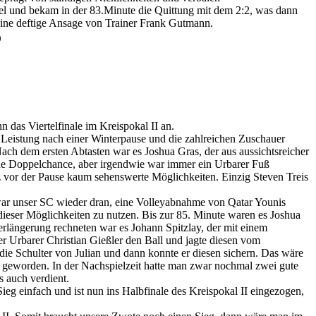
iel und bekam in der 83.Minute die Quittung mit dem 2:2, was dann
ine deftige Ansage von Trainer Frank Gutmann.

n das Viertelfinale im Kreispokal II an.
Leistung nach einer Winterpause und die zahlreichen Zuschauer
 Nach dem ersten Abtasten war es Joshua Gras, der aus aussichtsreicher
 eine Doppelchance, aber irgendwie war immer ein Urbarer Fuß
urz vor der Pause kaum sehenswerte Möglichkeiten. Einzig Steven Treis
war unser SC wieder dran, eine Volleyabnahme von Qatar Younis
e dieser Möglichkeiten zu nutzen. Bis zur 85. Minute waren es Joshua
erlängerung rechneten war es Johann Spitzlay, der mit einem
er Urbarer Christian Gießler den Ball und jagte diesen vom
 die Schulter von Julian und dann konnte er diesen sichern. Das wäre
 geworden. In der Nachspielzeit hatte man zwar nochmal zwei gute
s auch verdient.
Sieg einfach und ist nun ins Halbfinale des Kreispokal II eingezogen,