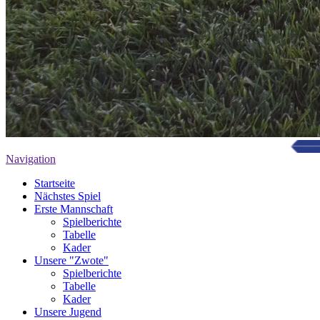
Navigation
Startseite
Nächstes Spiel
Erste Mannschaft
Spielberichte
Tabelle
Kader
Unsere "Zwote"
Spielberichte
Tabelle
Kader
Unsere Jugend