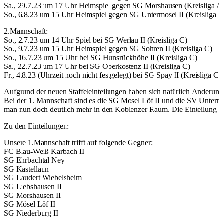
Sa., 29.7.23 um 17 Uhr Heimspiel gegen SG Morshausen (Kreisliga 
So., 6.8.23 um 15 Uhr Heimspiel gegen SG Untermosel II (Kreisliga
2.Mannschaft:
So., 2.7.23 um 14 Uhr Spiel bei SG Werlau II (Kreisliga C)
So., 9.7.23 um 15 Uhr Heimspiel gegen SG Sohren II (Kreisliga C)
So., 16.7.23 um 15 Uhr bei SG Hunsrückhöhe II (Kreisliga C)
Sa., 22.7.23 um 17 Uhr bei SG Oberkostenz II (Kreisliga C)
Fr., 4.8.23 (Uhrzeit noch nicht festgelegt) bei SG Spay II (Kreisliga C
Aufgrund der neuen Staffeleinteilungen haben sich natürlich Änderu
Bei der 1. Mannschaft sind es die SG Mosel Löf II und die SV Unte
man nun doch deutlich mehr in den Koblenzer Raum. Die Einteilung i
Zu den Einteilungen:
Unsere 1.Mannschaft trifft auf folgende Gegner:
FC Blau-Weiß Karbach II
SG Ehrbachtal Ney
SG Kastellaun
SG Laudert Wiebelsheim
SG Liebshausen II
SG Morshausen II
SG Mösel Löf II
SG Niederburg II