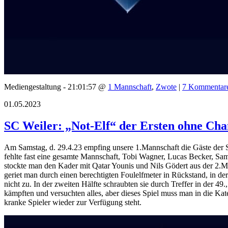
Mediengestaltung - 21:01:57 @
1 Mannschaft
,
Zwote
|
7 Kommentar
01.05.2023
SC Weiler: „Not-Elf“ der Ersten ohne Chan
Am Samstag, d. 29.4.23 empfing unsere 1.Mannschaft die Gäste der S
fehlte fast eine gesamte Mannschaft, Tobi Wagner, Lucas Becker, Sam
stockte man den Kader mit Qatar Younis und Nils Gödert aus der 2.Ma
geriet man durch einen berechtigten Foulelfmeter in Rückstand, in der
nicht zu. In der zweiten Hälfte schraubten sie durch Treffer in der 49
kämpften und versuchten alles, aber dieses Spiel muss man in die K
kranke Spieler wieder zur Verfügung steht.