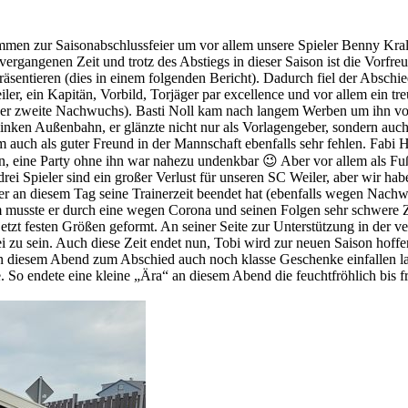
men zur Saisonabschlussfeier um vor allem unsere Spieler Benny Kral
rgangenen Zeit und trotz des Abstiegs in dieser Saison ist die Vorfreu
ntieren (dies in einem folgenden Bericht). Dadurch fiel der Abschied
er, ein Kapitän, Vorbild, Torjäger par excellence und vor allem ein tr
 der zweite Nachwuchs). Basti Noll kam nach langem Werben um ihn vo
ken Außenbahn, er glänzte nicht nur als Vorlagengeber, sondern auch al
em auch als guter Freund in der Mannschaft ebenfalls sehr fehlen. Fabi
en, eine Party ohne ihn war nahezu undenkbar 😉 Aber vor allem als Fuß
ei Spieler sind ein großer Verlust für unseren SC Weiler, aber wir hab
er an diesem Tag seine Trainerzeit beendet hat (ebenfalls wegen Nachw
lem musste er durch eine wegen Corona und seinen Folgen sehr schwere Z
jetzt festen Größen geformt. An seiner Seite zur Unterstützung in der
ei zu sein. Auch diese Zeit endet nun, Tobi wird zur neuen Saison hoffent
n diesem Abend zum Abschied auch noch klasse Geschenke einfallen lass
ente. So endete eine kleine „Ära“ an diesem Abend die feuchtfröhlich b