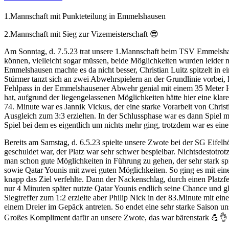
1.Mannschaft mit Punkteteilung in Emmelshausen
2.Mannschaft mit Sieg zur Vizemeisterschaft 😎
Am Sonntag, d. 7.5.23 trat unsere 1.Mannschaft beim TSV Emmelshause
können, vielleicht sogar müssen, beide Möglichkeiten wurden leider n
Emmelshausen machte es da nicht besser, Christian Luitz spitzelt in 
Stürmer tanzt sich an zwei Abwehrspielern an der Grundlinie vorbei,
Fehlpass in der Emmelshausener Abwehr genial mit einem 35 Meter H
hat, aufgrund der liegengelassenen Möglichkeiten hätte hier eine kla
74. Minute war es Jannik Vickus, der eine starke Vorarbeit von Chris
Ausgleich zum 3:3 erzielten. In der Schlussphase war es dann Spiel m
Spiel bei dem es eigentlich um nichts mehr ging, trotzdem war es eine
Bereits am Samstag, d. 6.5.23 spielte unsere Zwote bei der SG Eifel
geschuldet war, der Platz war sehr schwer bespielbar. Nichtsdestotrot
man schon gute Möglichkeiten in Führung zu gehen, der sehr stark s
sowie Qatar Younis mit zwei guten Möglichkeiten. So ging es mit ein
knapp das Ziel verfehlte. Dann der Nackenschlag, durch einen Platzfe
nur 4 Minuten später nutzte Qatar Younis endlich seine Chance und 
Siegtreffer zum 1:2 erzielte aber Philip Nick in der 83.Minute mit 
einem Dreier im Gepäck antreten. So endet eine sehr starke Saison u
Großes Kompliment dafür an unsere Zwote, das war bärenstark 💪👌