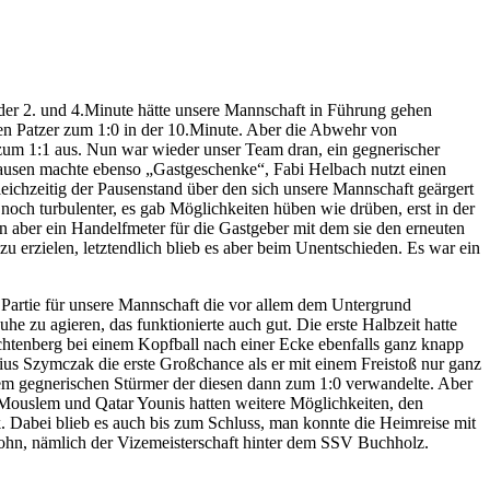
 der 2. und 4.Minute hätte unsere Mannschaft in Führung gehen
cken Patzer zum 1:0 in der 10.Minute. Aber die Abwehr von
t zum 1:1 aus. Nun war wieder unser Team dran, ein gegnerischer
shausen machte ebenso „Gastgeschenke“, Fabi Helbach nutzt einen
chzeitig der Pausenstand über den sich unsere Mannschaft geärgert
noch turbulenter, es gab Möglichkeiten hüben wie drüben, erst in der
nn aber ein Handelfmeter für die Gastgeber mit dem sie den erneuten
u erzielen, letztendlich blieb es aber beim Unentschieden. Es war ein
 Partie für unsere Mannschaft die vor allem dem Untergrund
e zu agieren, das funktionierte auch gut. Die erste Halbzeit hatte
chtenberg bei einem Kopfball nach einer Ecke ebenfalls ganz knapp
ius Szymczak die erste Großchance als er mit einem Freistoß nur ganz
einem gegnerischen Stürmer der diesen dann zum 1:0 verwandelte. Aber
 Mouslem und Qatar Younis hatten weitere Möglichkeiten, den
k. Dabei blieb es auch bis zum Schluss, man konnte die Heimreise mit
Lohn, nämlich der Vizemeisterschaft hinter dem SSV Buchholz.