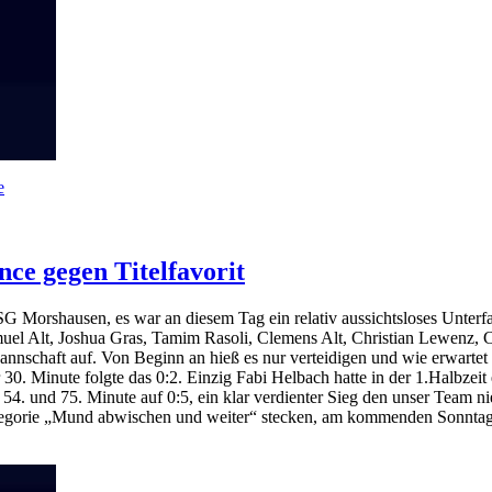
e
ce gegen Titelfavorit
G Morshausen, es war an diesem Tag ein relativ aussichtsloses Unter
uel Alt, Joshua Gras, Tamim Rasoli, Clemens Alt, Christian Lewenz, Ch
nnschaft auf. Von Beginn an hieß es nur verteidigen und wie erwartet
 30. Minute folgte das 0:2. Einzig Fabi Helbach hatte in der 1.Halbzeit
., 54. und 75. Minute auf 0:5, ein klar verdienter Sieg den unser Team 
ategorie „Mund abwischen und weiter“ stecken, am kommenden Sonntag 