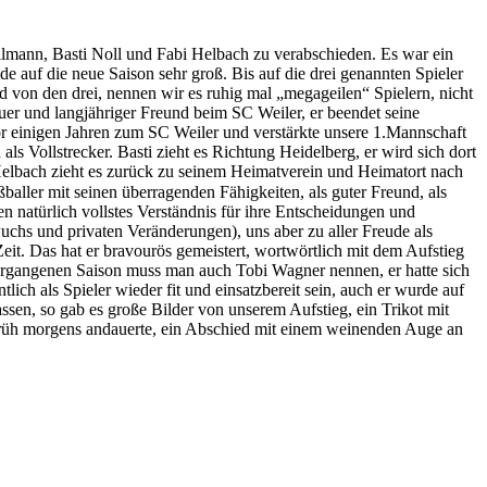
lmann, Basti Noll und Fabi Helbach zu verabschieden. Es war ein
de auf die neue Saison sehr groß. Bis auf die drei genannten Spieler
 von den drei, nennen wir es ruhig mal „megageilen“ Spielern, nicht
euer und langjähriger Freund beim SC Weiler, er beendet seine
r einigen Jahren zum SC Weiler und verstärkte unsere 1.Mannschaft
s Vollstrecker. Basti zieht es Richtung Heidelberg, er wird sich dort
 Helbach zieht es zurück zu seinem Heimatverein und Heimatort nach
baller mit seinen überragenden Fähigkeiten, als guter Freund, als
en natürlich vollstes Verständnis für ihre Entscheidungen und
uchs und privaten Veränderungen), uns aber zu aller Freude als
eit. Das hat er bravourös gemeistert, wortwörtlich mit dem Aufstieg
 vergangenen Saison muss man auch Tobi Wagner nennen, er hatte sich
lich als Spieler wieder fit und einsatzbereit sein, auch er wurde auf
en, so gab es große Bilder von unserem Aufstieg, ein Trikot mit
is früh morgens andauerte, ein Abschied mit einem weinenden Auge an