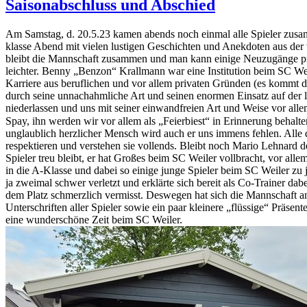
Saisonabschluss und Abschied
Am Samstag, d. 20.5.23 kamen abends noch einmal alle Spieler zusam
klasse Abend mit vielen lustigen Geschichten und Anekdoten aus der ve
bleibt die Mannschaft zusammen und man kann einige Neuzugänge präse
leichter. Benny „Benzon“ Krallmann war eine Institution beim SC Weil
Karriere aus beruflichen und vor allem privaten Gründen (es kommt
durch seine unnachahmliche Art und seinen enormen Einsatz auf der lin
niederlassen und uns mit seiner einwandfreien Art und Weise vor all
Spay, ihn werden wir vor allem als „Feierbiest“ in Erinnerung behalt
unglaublich herzlicher Mensch wird auch er uns immens fehlen. Alle dr
respektieren und verstehen sie vollends. Bleibt noch Mario Lehnard d
Spieler treu bleibt, er hat Großes beim SC Weiler vollbracht, vor al
in die A-Klasse und dabei so einige junge Spieler beim SC Weiler zu 
ja zweimal schwer verletzt und erklärte sich bereit als Co-Trainer dab
dem Platz schmerzlich vermisst. Deswegen hat sich die Mannschaft a
Unterschriften aller Spieler sowie ein paar kleinere „flüssige“ Präs
eine wunderschöne Zeit beim SC Weiler.