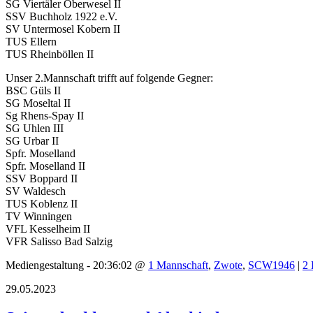
SG Viertäler Oberwesel II
SSV Buchholz 1922 e.V.
SV Untermosel Kobern II
TUS Ellern
TUS Rheinböllen II
Unser 2.Mannschaft trifft auf folgende Gegner:
BSC Güls II
SG Moseltal II
Sg Rhens-Spay II
SG Uhlen III
SG Urbar II
Spfr. Moselland
Spfr. Moselland II
SSV Boppard II
SV Waldesch
TUS Koblenz II
TV Winningen
VFL Kesselheim II
VFR Salisso Bad Salzig
Mediengestaltung - 20:36:02 @
1 Mannschaft
,
Zwote
,
SCW1946
|
2
29.05.2023