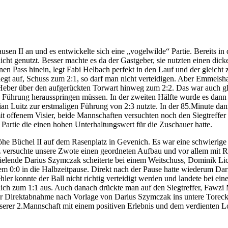
n II an und es entwickelte sich eine „vogelwilde“ Partie. Bereits in
icht genutzt. Besser machte es da der Gastgeber, sie nutzten einen di
einen Pass hinein, legt Fabi Helbach perfekt in den Lauf und der gleich
 legt auf, Schuss zum 2:1, so darf man nicht verteidigen. Aber Emmel
eber über den aufgerückten Torwart hinweg zum 2:2. Das war auch glei
re Führung herausspringen müssen. In der zweiten Hälfte wurde es dann 
tian Luitz zur erstmaligen Führung von 2:3 nutzte. In der 85.Minute da
it offenem Visier, beide Mannschaften versuchten noch den Siegtreffer z
 Partie die einen hohen Unterhaltungswert für die Zuschauer hatte.
höhe Büchel II auf dem Rasenplatz in Gevenich. Es war eine schwierige
z versuchte unsere Zwote einen geordneten Aufbau und vor allem mit Ruh
pielende Darius Szymczak scheiterte bei einem Weitschuss, Dominik Li
em 0:0 in die Halbzeitpause. Direkt nach der Pause hatte wiederum Dar
hler konnte der Ball nicht richtig verteidigt werden und landete bei 
glich zum 1:1 aus. Auch danach drückte man auf den Siegtreffer, Fawzi
einer Direktabnahme nach Vorlage von Darius Szymczak ins untere Torec
nserer 2.Mannschaft mit einem positiven Erlebnis und dem verdienten 