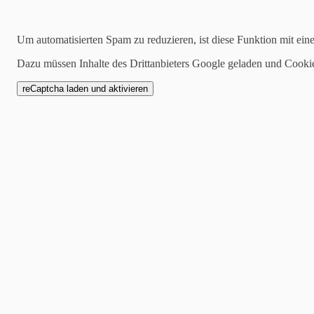
Kategorien
Um automatisierten Spam zu reduzieren, ist diese Funktion mit ein
alle
1 Mannschaft
Dazu müssen Inhalte des Drittanbieters Google geladen und Cooki
Zwote
AH
Jugend
SCW1946
Spielankündigung
20.01.2021
Joshua Gras zurück beim SC Weiler
Zweiter aktueller Neuzugang in der Winterpause beim SC Weiler ist Jo
zurück und wird den SC Weiler nach der hoffentlich bald endenden Sp
unserem SC mit einbringen. Der SC Weiler heißt Joshi wieder herzlic
wichtige Akzente setzen kann.
“Welcome back Joshi” 💪