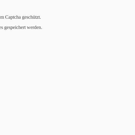
em Captcha geschützt.
es gespeichert werden.
shua Gras. Nach einem halbjährigen Gastspiel bei der SG Viertäler Obe
ielpause verstärken. Joshi konnte in Oberwesel sicher wertvolle Erfa
h willkommen und freut sich mit ihm einen Spieler verpflichtet zu habe