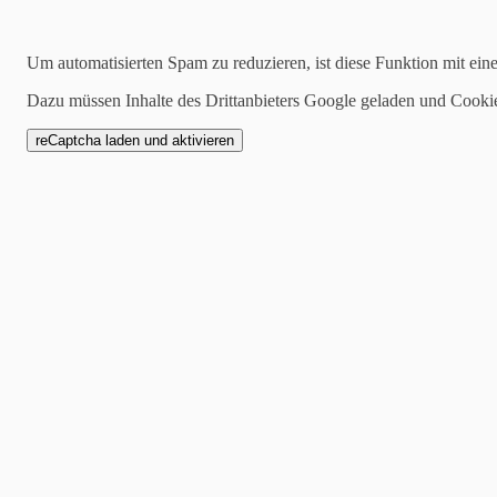
Kategorien
Um automatisierten Spam zu reduzieren, ist diese Funktion mit ein
alle
Dazu müssen Inhalte des Drittanbieters Google geladen und Cooki
1 Mannschaft
Zwote
AH
Jugend
SCW1946
Spielankündigung
16.02.2021