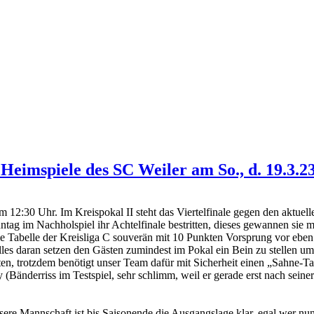
 Heimspiele des SC Weiler am So., d. 19.3.2
m 12:30 Uhr. Im Kreispokal II steht das Viertelfinale gegen den aktu
ag im Nachholspiel ihr Achtelfinale bestritten, dieses gewannen sie mi
ie Tabelle der Kreisliga C souverän mit 10 Punkten Vorsprung vor ebe
es daran setzen den Gästen zumindest im Pokal ein Bein zu stellen um 
ten, trotzdem benötigt unser Team dafür mit Sicherheit einen „Sahne-Ta
Bänderriss im Testspiel, sehr schlimm, weil er gerade erst nach seiner 
e Mannschaft ist bis Saisonende die Ausgangslage klar, egal wer nun de