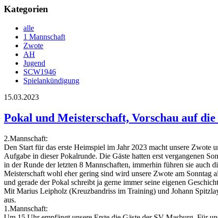
Kategorien
alle
1 Mannschaft
Zwote
AH
Jugend
SCW1946
Spielankündigung
15.03.2023
Pokal und Meisterschaft, Vorschau auf die
2.Mannschaft:
Den Start für das erste Heimspiel im Jahr 2023 macht unsere Zwote u
Aufgabe in dieser Pokalrunde. Die Gäste hatten erst vergangenen Sonnt
in der Runde der letzten 8 Mannschaften, immerhin führen sie auch d
Meisterschaft wohl eher gering sind wird unsere Zwote am Sonntag all
und gerade der Pokal schreibt ja gerne immer seine eigenen Geschich
Mit Marius Leipholz (Kreuzbandriss im Training) und Johann Spitzlay (
aus.
1.Mannschaft:
Um 15 Uhr empfängt unsere Erste die Gäste der SV Masburg. Für unser