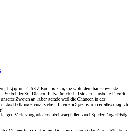
3
ellen „Ligaprimus“ SSV Buchholz an, die wohl denkbar schwerste
t 3:0 bei der SG Biebern II. Natürlich sind sie der haushohe Favorit
n unserer Zwoten an. Aber gerade weil die Chancen in der
in das Halbfinale einzuziehen. In einem Spiel ist immer alles möglich
g“.
langen Verletzung wieder dabei war) fallen zwei Spieler längerfristig
r Gegner ist, es gilt zu punkten, ansonsten ist der Zug in Richtung