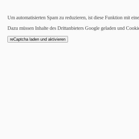
Kategorien
Um automatisierten Spam zu reduzieren, ist diese Funktion mit ein
alle
Dazu müssen Inhalte des Drittanbieters Google geladen und Cooki
1 Mannschaft
Zwote
AH
Jugend
SCW1946
Spielankündigung
15.03.2023