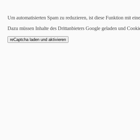
Kategorien
Um automatisierten Spam zu reduzieren, ist diese Funktion mit ein
alle
Dazu müssen Inhalte des Drittanbieters Google geladen und Cooki
1 Mannschaft
Zwote
AH
Jugend
SCW1946
Spielankündigung
20.03.2023