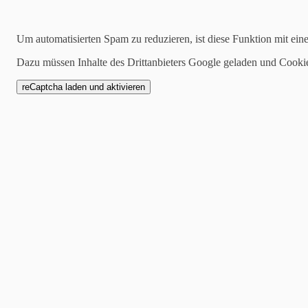
Kategorien
Um automatisierten Spam zu reduzieren, ist diese Funktion mit ein
alle
Dazu müssen Inhalte des Drittanbieters Google geladen und Cooki
1 Mannschaft
Zwote
AH
Jugend
SCW1946
Spielankündigung
13.04.2023