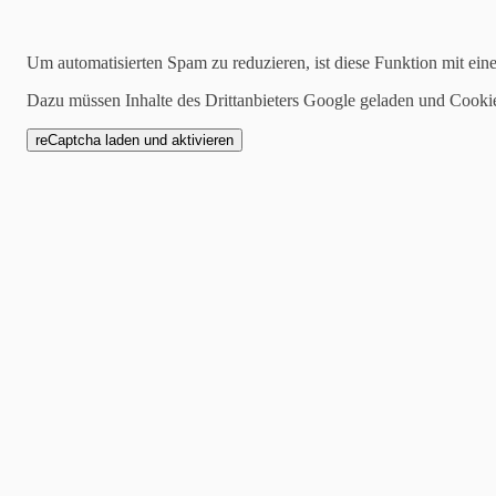
Kategorien
Um automatisierten Spam zu reduzieren, ist diese Funktion mit ein
alle
Dazu müssen Inhalte des Drittanbieters Google geladen und Cooki
1 Mannschaft
Zwote
AH
Jugend
SCW1946
Spielankündigung
20.04.2023