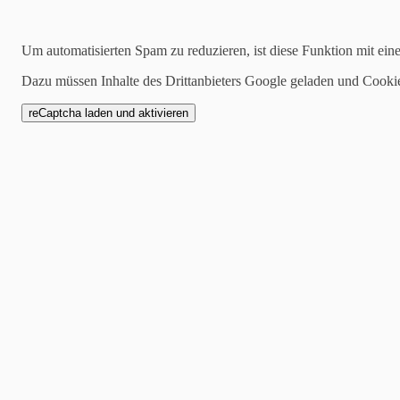
Kategorien
Um automatisierten Spam zu reduzieren, ist diese Funktion mit ein
alle
Dazu müssen Inhalte des Drittanbieters Google geladen und Cooki
1 Mannschaft
Zwote
AH
Jugend
SCW1946
Spielankündigung
01.05.2023