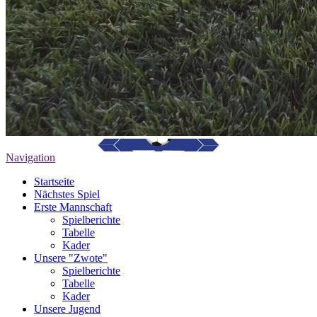
Navigation
Startseite
Nächstes Spiel
Erste Mannschaft
Spielberichte
Tabelle
Kader
Unsere "Zwote"
Spielberichte
Tabelle
Kader
Unsere Jugend