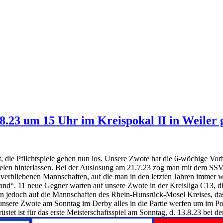
.8.23 um 15 Uhr im Kreispokal II in Weiler
die Pflichtspiele gehen nun los. Unsere Zwote hat die 6-wöchige Vorbe
pielen hinterlassen. Bei der Auslosung am 21.7.23 zog man mit dem SSV
verbliebenen Mannschaften, auf die man in den letzten Jahren immer wie
d“. 11 neue Gegner warten auf unsere Zwote in der Kreisliga C13, die
an jedoch auf die Mannschaften des Rhein-Hunsrück-Mosel Kreises, das i
 unsere Zwote am Sonntag im Derby alles in die Partie werfen um im 
tet ist für das erste Meisterschaftsspiel am Sonntag, d. 13.8.23 bei de