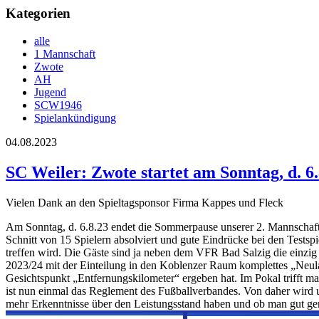
Kategorien
alle
1 Mannschaft
Zwote
AH
Jugend
SCW1946
Spielankündigung
04.08.2023
SC Weiler: Zwote startet am Sonntag, d. 6
Vielen Dank an den Spieltagsponsor Firma Kappes und Fleck
Am Sonntag, d. 6.8.23 endet die Sommerpause unserer 2. Mannschaft, 
Schnitt von 15 Spielern absolviert und gute Eindrücke bei den Tests
treffen wird. Die Gäste sind ja neben dem VFR Bad Salzig die einzig 
2023/24 mit der Einteilung in den Koblenzer Raum komplettes „Neulan
Gesichtspunkt „Entfernungskilometer“ ergeben hat. Im Pokal trifft m
ist nun einmal das Reglement des Fußballverbandes. Von daher wird
mehr Erkenntnisse über den Leistungsstand haben und ob man gut gerüs