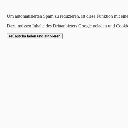
Kategorien
Um automatisierten Spam zu reduzieren, ist diese Funktion mit ein
alle
Dazu müssen Inhalte des Drittanbieters Google geladen und Cooki
1 Mannschaft
Zwote
AH
Jugend
SCW1946
Spielankündigung
16.04.2024