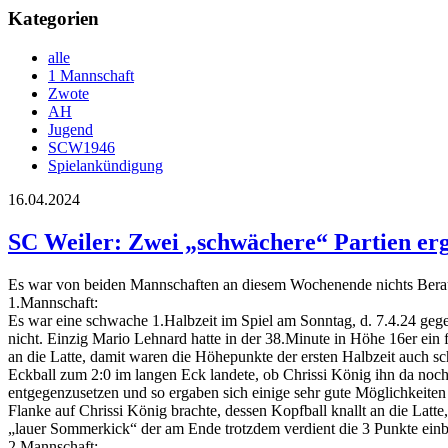
Kategorien
alle
1 Mannschaft
Zwote
AH
Jugend
SCW1946
Spielankündigung
16.04.2024
SC Weiler: Zwei „schwächere“ Partien er
Es war von beiden Mannschaften an diesem Wochenende nichts Bera
1.Mannschaft:
Es war eine schwache 1.Halbzeit im Spiel am Sonntag, d. 7.4.24 geg
nicht. Einzig Mario Lehnard hatte in der 38.Minute in Höhe 16er ein 
an die Latte, damit waren die Höhepunkte der ersten Halbzeit auch s
Eckball zum 2:0 im langen Eck landete, ob Chrissi König ihn da noch
entgegenzusetzen und so ergaben sich einige sehr gute Möglichkeiten 
Flanke auf Chrissi König brachte, dessen Kopfball knallt an die Latt
„lauer Sommerkick“ der am Ende trotzdem verdient die 3 Punkte einb
2.Mannschaft: