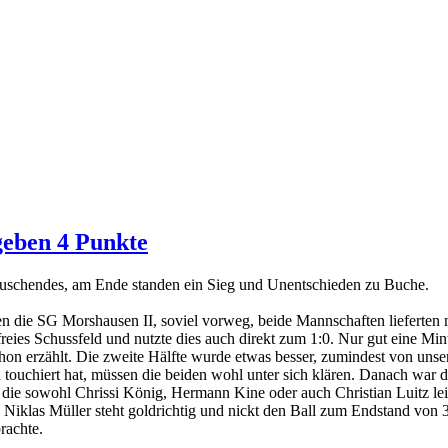
geben 4 Punkte
uschendes, am Ende standen ein Sieg und Unentschieden zu Buche.
en die SG Morshausen II, soviel vorweg, beide Mannschaften lieferten
freies Schussfeld und nutzte dies auch direkt zum 1:0. Nur gut eine Mi
chon erzählt. Die zweite Hälfte wurde etwas besser, zumindest von uns
 touchiert hat, müssen die beiden wohl unter sich klären. Danach war 
die sowohl Chrissi König, Hermann Kine oder auch Christian Luitz leid
e, Niklas Müller steht goldrichtig und nickt den Ball zum Endstand von 
rachte.