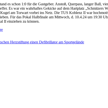
tand es schon 1:0 für die Gastgeber. Anstoß, Querpass, langer Ball, vie
effer. Es war ein wahrhaftes Gekicke auf dem Hartplatz „Schmitzers Wi
die Kugel am Torwart vorbei ins Netz. Die TUS Koblenz II war hochmoti
chrieben. Für das Pokal Halbfinale am Mittwoch, d. 10.4.24 um 19:30 
l II einziehen zu können.
re
tschen Herzstiftung einen Defibrillator am Sportgelände