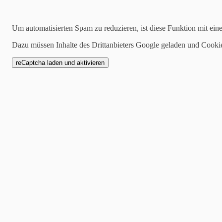
Kategorien
Um automatisierten Spam zu reduzieren, ist diese Funktion mit ein
alle
Dazu müssen Inhalte des Drittanbieters Google geladen und Cooki
1 Mannschaft
Zwote
AH
Jugend
SCW1946
Spielankündigung
16.04.2024