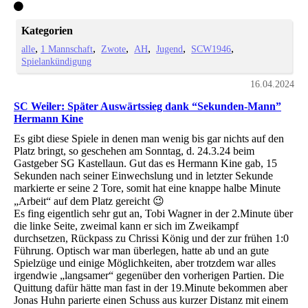
Kategorien
alle
1 Mannschaft
Zwote
AH
Jugend
SCW1946
Spielankündigung
16.04.2024
SC Weiler: Später Auswärtssieg dank “Sekunden-Mann”
Hermann Kine
Es gibt diese Spiele in denen man wenig bis gar nichts auf den
Platz bringt, so geschehen am Sonntag, d. 24.3.24 beim
Gastgeber SG Kastellaun. Gut das es Hermann Kine gab, 15
Sekunden nach seiner Einwechslung und in letzter Sekunde
markierte er seine 2 Tore, somit hat eine knappe halbe Minute
„Arbeit“ auf dem Platz gereicht 😉
Es fing eigentlich sehr gut an, Tobi Wagner in der 2.Minute über
die linke Seite, zweimal kann er sich im Zweikampf
durchsetzen, Rückpass zu Chrissi König und der zur frühen 1:0
Führung. Optisch war man überlegen, hatte ab und an gute
Spielzüge und einige Möglichkeiten, aber trotzdem war alles
irgendwie „langsamer“ gegenüber den vorherigen Partien. Die
Quittung dafür hätte man fast in der 19.Minute bekommen aber
Jonas Huhn parierte einen Schuss aus kurzer Distanz mit einem