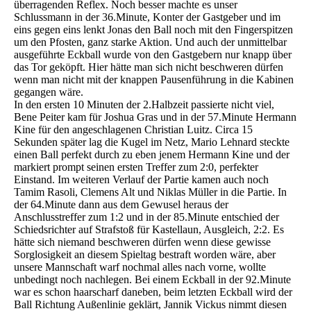
überragenden Reflex. Noch besser machte es unser
Schlussmann in der 36.Minute, Konter der Gastgeber und im
eins gegen eins lenkt Jonas den Ball noch mit den Fingerspitzen
um den Pfosten, ganz starke Aktion. Und auch der unmittelbar
ausgeführte Eckball wurde von den Gastgebern nur knapp über
das Tor geköpft. Hier hätte man sich nicht beschweren dürfen
wenn man nicht mit der knappen Pausenführung in die Kabinen
gegangen wäre.
In den ersten 10 Minuten der 2.Halbzeit passierte nicht viel,
Bene Peiter kam für Joshua Gras und in der 57.Minute Hermann
Kine für den angeschlagenen Christian Luitz. Circa 15
Sekunden später lag die Kugel im Netz, Mario Lehnard steckte
einen Ball perfekt durch zu eben jenem Hermann Kine und der
markiert prompt seinen ersten Treffer zum 2:0, perfekter
Einstand. Im weiteren Verlauf der Partie kamen auch noch
Tamim Rasoli, Clemens Alt und Niklas Müller in die Partie. In
der 64.Minute dann aus dem Gewusel heraus der
Anschlusstreffer zum 1:2 und in der 85.Minute entschied der
Schiedsrichter auf Strafstoß für Kastellaun, Ausgleich, 2:2. Es
hätte sich niemand beschweren dürfen wenn diese gewisse
Sorglosigkeit an diesem Spieltag bestraft worden wäre, aber
unsere Mannschaft warf nochmal alles nach vorne, wollte
unbedingt noch nachlegen. Bei einem Eckball in der 92.Minute
war es schon haarscharf daneben, beim letzten Eckball wird der
Ball Richtung Außenlinie geklärt, Jannik Vickus nimmt diesen