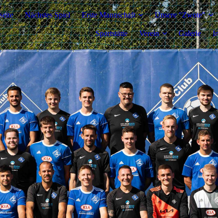
seite
Nächstes Spiel
Erste Mannschaft
Unsere "Zwote"
Sportstätte
Verein
Galerie
I