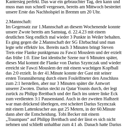
Kantersieg perfekt. Das war ein gebrauchter Tag, den kann und
muss man nun schnell vergessen, bereits am Mittwoch bestreitet
unsere Erste das Nachholspiel in Bremm um 20 Uhr.
2.Mannschaft:
Im Gegensatz zur 1.Mannschaft an diesem Wochenende konnte
unsere Zwote bereits am Samstag, d. 22.4.23 mit einem
deutlichen Sieg endlich mal wieder 3 Punkte in Weiler behalten.
Es ging gegen die 2.Mannschaft der SG Ehrbachtal und man
legte sehr effektiv los. Bereits nach 3 Minuten bringt Steven
Treis eine Flanke punktgenau zu Fawzi Mouslem und der erzielt
das frühe 1:0. Eine fast identische Szene nur 6 Minuten später,
dieses Mal kommt die Flanke von Darius Szymczak und wieder
erreicht sie Fawzi Mouslem der mit einem wuchtigen Kopfball
das 2:0 erzielt. In der 41.Minute konnte der Gast mit seiner
ersten Torannäherung durch einen Foulelfmeter den Anschluss
zum 2:1 herstellen, aber nur 3 Minuten später die Antwort
unserer Zwoten. Darius steckt zu Qatar Younis durch, der legt
zurück zu Philipp Breitbach und der flach ins untere linke Eck
zum verdienten 3:1 Pausenstand. Auch in der zweiten Halbzeit
war man drückend überlegen, erst scheitert Darius Szymczak
mit einem Lattenkracher aus gut 25 Metern, in der 60.Minute
dann aber die Entscheidung. Tobi Becker mit einem
„Traumpass“ auf Philipp Breitbach und der lässt es sich nicht
nehmen und schließt unhaltbar zum 4:1 ab. Danach hatte Darius