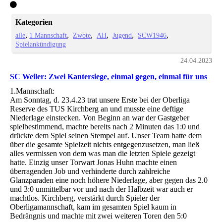
Kategorien
alle
1 Mannschaft
Zwote
AH
Jugend
SCW1946
Spielankündigung
24.04.2023
SC Weiler: Zwei Kantersiege, einmal gegen, einmal für uns
1.Mannschaft:
Am Sonntag, d. 23.4.23 trat unsere Erste bei der Oberliga
Reserve des TUS Kirchberg an und musste eine deftige
Niederlage einstecken. Von Beginn an war der Gastgeber
spielbestimmend, machte bereits nach 2 Minuten das 1:0 und
drückte dem Spiel seinen Stempel auf. Unser Team hatte dem
über die gesamte Spielzeit nichts entgegenzusetzen, man ließ
alles vermissen von dem was man die letzten Spiele gezeigt
hatte. Einzig unser Torwart Jonas Huhn machte einen
überragenden Job und verhinderte durch zahlreiche
Glanzparaden eine noch höhere Niederlage, aber gegen das 2.0
und 3:0 unmittelbar vor und nach der Halbzeit war auch er
machtlos. Kirchberg, verstärkt durch Spieler der
Oberligamannschaft, kam im gesamten Spiel kaum in
Bedrängnis und machte mit zwei weiteren Toren den 5:0