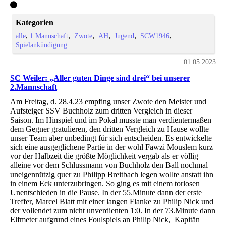
Kategorien
alle
1 Mannschaft
Zwote
AH
Jugend
SCW1946
Spielankündigung
01.05.2023
SC Weiler: „Aller guten Dinge sind drei“ bei unserer
2.Mannschaft
Am Freitag, d. 28.4.23 empfing unser Zwote den Meister und
Aufsteiger SSV Buchholz zum dritten Vergleich in dieser
Saison. Im Hinspiel und im Pokal musste man verdientermaßen
dem Gegner gratulieren, den dritten Vergleich zu Hause wollte
unser Team aber unbedingt für sich entscheiden. Es entwickelte
sich eine ausgeglichene Partie in der wohl Fawzi Mouslem kurz
vor der Halbzeit die größte Möglichkeit vergab als er völlig
alleine vor dem Schlussmann von Buchholz den Ball nochmal
uneigennützig quer zu Philipp Breitbach legen wollte anstatt ihn
in einem Eck unterzubringen. So ging es mit einem torlosen
Unentschieden in die Pause. In der 55.Minute dann der erste
Treffer, Marcel Blatt mit einer langen Flanke zu Philip Nick und
der vollendet zum nicht unverdienten 1:0. In der 73.Minute dann
Elfmeter aufgrund eines Foulspiels an Philip Nick, Kapitän