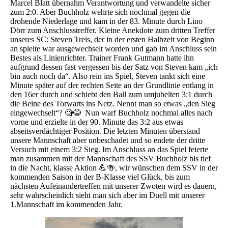
Marcel Blatt übernahm Verantwortung und verwandelte sicher
zum 2:0. Aber Buchholz wehrte sich nochmal gegen die
drohende Niederlage und kam in der 83. Minute durch Lino
Dörr zum Anschlusstreffer. Kleine Anekdote zum dritten Treffer
unseres SC: Steven Treis, der in der ersten Halbzeit von Beginn
an spielte war ausgewechselt worden und gab im Anschluss sein
Bestes als Linienrichter. Trainer Frank Gutmann hatte ihn
aufgrund dessen fast vergessen bis der Satz von Steven kam „ich
bin auch noch da“. Also rein ins Spiel, Steven tankt sich eine
Minute später auf der rechten Seite an der Grundlinie entlang in
den 16er durch und schiebt den Ball zum umjubelten 3:1 durch
die Beine des Torwarts ins Netz. Nennt man so etwas „den Sieg
eingewechselt“? 🧐😂 Nun warf Buchholz nochmal alles nach
vorne und erzielte in der 90. Minute das 3:2 aus etwas
abseitsverdächtiger Position. Die letzten Minuten überstand
unsere Mannschaft aber unbeschadet und so endete der dritte
Versuch mit einem 3:2 Sieg. Im Anschluss an das Spiel feierte
man zusammen mit der Mannschaft des SSV Buchholz bis tief
in die Nacht, klasse Aktion 💪🍻, wir wünschen dem SSV in der
kommenden Saison in der B-Klasse viel Glück, bis zum
nächsten Aufeinandertreffen mit unserer Zwoten wird es dauern,
sehr wahrscheinlich sieht man sich aber im Duell mit unserer
1.Mannschaft im kommenden Jahr.