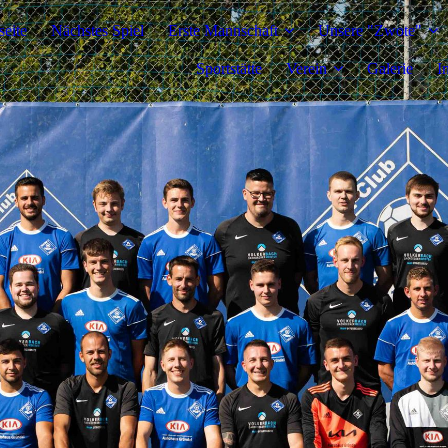
seite
Nächstes Spiel
Erste Mannschaft
Unsere "Zwote"
Sportstätte
Verein
Galerie
I