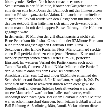
überragenden Reflex. Noch besser machte es unser
Schlussmann in der 36.Minute, Konter der Gastgeber und im
eins gegen eins lenkt Jonas den Ball noch mit den Fingerspitzen
um den Pfosten, ganz starke Aktion. Und auch der unmittelbar
ausgeführte Eckball wurde von den Gastgebern nur knapp über
das Tor geköpft. Hier hätte man sich nicht beschweren dürfen
wenn man nicht mit der knappen Pausenführung in die Kabinen
gegangen wäre.
In den ersten 10 Minuten der 2.Halbzeit passierte nicht viel,
Bene Peiter kam für Joshua Gras und in der 57.Minute Hermann
Kine für den angeschlagenen Christian Luitz. Circa 15
Sekunden später lag die Kugel im Netz, Mario Lehnard steckte
einen Ball perfekt durch zu eben jenem Hermann Kine und der
markiert prompt seinen ersten Treffer zum 2:0, perfekter
Einstand. Im weiteren Verlauf der Partie kamen auch noch
Tamim Rasoli, Clemens Alt und Niklas Müller in die Partie. In
der 64.Minute dann aus dem Gewusel heraus der
Anschlusstreffer zum 1:2 und in der 85.Minute entschied der
Schiedsrichter auf Strafstoß für Kastellaun, Ausgleich, 2:2. Es
hätte sich niemand beschweren dürfen wenn diese gewisse
Sorglosigkeit an diesem Spieltag bestraft worden wäre, aber
unsere Mannschaft warf nochmal alles nach vorne, wollte
unbedingt noch nachlegen. Bei einem Eckball in der 92.Minute
war es schon haarscharf daneben, beim letzten Eckball wird der
Ball Richtung Außenlinie geklärt, Jannik Vickus nimmt diesen