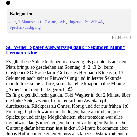
Kategorien
alle
1 Mannschaft
Zwote
AH
Jugend
SCW1946
Spielankündigung
16.04.2024
SC Weiler: Später Auswärtssieg dank “Sekunden-Mann”
Hermann Kine
Es gibt diese Spiele in denen man wenig bis gar nichts auf den
Platz bringt, so geschehen am Sonntag, d. 24.3.24 beim
Gastgeber SG Kastellaun. Gut das es Hermann Kine gab, 15
Sekunden nach seiner Einwechslung und in letzter Sekunde
markierte er seine 2 Tore, somit hat eine knappe halbe Minute
„Arbeit“ auf dem Platz gereicht 😉
Es fing eigentlich sehr gut an, Tobi Wagner in der 2.Minute über
die linke Seite, zweimal kann er sich im Zweikampf
durchsetzen, Rückpass zu Chrissi König und der zur frühen 1:0
Führung. Optisch war man überlegen, hatte ab und an gute
Spielzüge und einige Möglichkeiten, aber trotzdem war alles
irgendwie „langsamer“ gegenüber den vorherigen Partien. Die
Quittung dafür hätte man fast in der 19.Minute bekommen aber
Jonas Huhn parierte einen Schuss aus kurzer Distanz mit einem