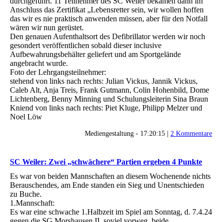
durchgeführt. 11 Teilnehmer des SC Weiler bekamen dann im
Anschluss das Zertifikat „Lebensretter sein, wir wollen hoffen
das wir es nie praktisch anwenden müssen, aber für den Notfall
wären wir nun gerüstet.
Den genauen Aufenthaltsort des Defibrillator werden wir noch
gesondert veröffentlichen sobald dieser inclusive
Aufbewahrungsbehälter geliefert und am Sportgelände
angebracht wurde.
Foto der Lehrgangsteilnehmer:
stehend von links nach rechts: Julian Vickus, Jannik Vickus,
Caleb Alt, Anja Treis, Frank Gutmann, Colin Hohenbild, Dome
Lichtenberg, Benny Minning und Schulungsleiterin Sina Braun
Kniend von links nach rechts: Piet Kluge, Philipp Melzer und
Noel Löw
Mediengestaltung - 17:20:15 |
2 Kommentare
SC Weiler: Zwei „schwächere“ Partien ergeben 4 Punkte
Es war von beiden Mannschaften an diesem Wochenende nichts
Berauschendes, am Ende standen ein Sieg und Unentschieden
zu Buche.
1.Mannschaft:
Es war eine schwache 1.Halbzeit im Spiel am Sonntag, d. 7.4.24
gegen die SG Morshausen II, soviel vorweg, beide