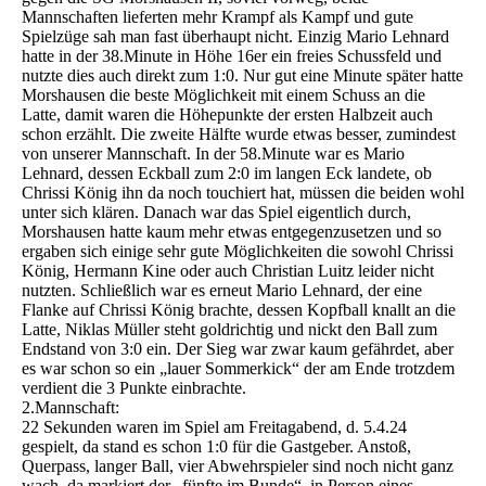
Mannschaften lieferten mehr Krampf als Kampf und gute
Spielzüge sah man fast überhaupt nicht. Einzig Mario Lehnard
hatte in der 38.Minute in Höhe 16er ein freies Schussfeld und
nutzte dies auch direkt zum 1:0. Nur gut eine Minute später hatte
Morshausen die beste Möglichkeit mit einem Schuss an die
Latte, damit waren die Höhepunkte der ersten Halbzeit auch
schon erzählt. Die zweite Hälfte wurde etwas besser, zumindest
von unserer Mannschaft. In der 58.Minute war es Mario
Lehnard, dessen Eckball zum 2:0 im langen Eck landete, ob
Chrissi König ihn da noch touchiert hat, müssen die beiden wohl
unter sich klären. Danach war das Spiel eigentlich durch,
Morshausen hatte kaum mehr etwas entgegenzusetzen und so
ergaben sich einige sehr gute Möglichkeiten die sowohl Chrissi
König, Hermann Kine oder auch Christian Luitz leider nicht
nutzten. Schließlich war es erneut Mario Lehnard, der eine
Flanke auf Chrissi König brachte, dessen Kopfball knallt an die
Latte, Niklas Müller steht goldrichtig und nickt den Ball zum
Endstand von 3:0 ein. Der Sieg war zwar kaum gefährdet, aber
es war schon so ein „lauer Sommerkick“ der am Ende trotzdem
verdient die 3 Punkte einbrachte.
2.Mannschaft:
22 Sekunden waren im Spiel am Freitagabend, d. 5.4.24
gespielt, da stand es schon 1:0 für die Gastgeber. Anstoß,
Querpass, langer Ball, vier Abwehrspieler sind noch nicht ganz
wach, da markiert der „fünfte im Bunde“, in Person eines