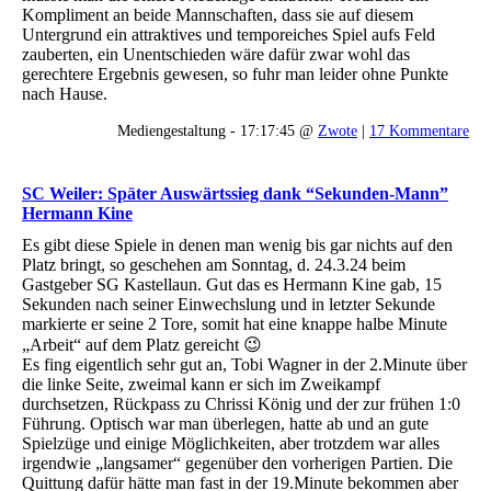
Kompliment an beide Mannschaften, dass sie auf diesem
Untergrund ein attraktives und temporeiches Spiel aufs Feld
zauberten, ein Unentschieden wäre dafür zwar wohl das
gerechtere Ergebnis gewesen, so fuhr man leider ohne Punkte
nach Hause.
Mediengestaltung - 17:17:45 @
Zwote
|
17 Kommentare
SC Weiler: Später Auswärtssieg dank “Sekunden-Mann”
Hermann Kine
Es gibt diese Spiele in denen man wenig bis gar nichts auf den
Platz bringt, so geschehen am Sonntag, d. 24.3.24 beim
Gastgeber SG Kastellaun. Gut das es Hermann Kine gab, 15
Sekunden nach seiner Einwechslung und in letzter Sekunde
markierte er seine 2 Tore, somit hat eine knappe halbe Minute
„Arbeit“ auf dem Platz gereicht 😉
Es fing eigentlich sehr gut an, Tobi Wagner in der 2.Minute über
die linke Seite, zweimal kann er sich im Zweikampf
durchsetzen, Rückpass zu Chrissi König und der zur frühen 1:0
Führung. Optisch war man überlegen, hatte ab und an gute
Spielzüge und einige Möglichkeiten, aber trotzdem war alles
irgendwie „langsamer“ gegenüber den vorherigen Partien. Die
Quittung dafür hätte man fast in der 19.Minute bekommen aber