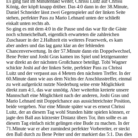
Es ging fast im Minutentakt weiter, Chrissi Luitz auf Chrissi
König, der köpft knapp drüber. Das 4:0 dann in der 38.Minute,
Daniel Schneider lässt zwei Gegenspieler auf der linken Seite
stehen, perfekter Pass zu Mario Lehnard unten der schließt
eiskalt unten rechts ab.
So ging es mit dem 4:0 in die Pause und das war für die Gäste
noch schmeichelhaft, eigentlich erwarteten die zahlreichen
Zuschauer in der 2.Halbzeit ein weiteres Feuerwerk, es kam
aber anders und das lag ganz klar an der fehlenden
Chancenverwertung. In der 57.Minute dann ein Doppelwechsel,
Bene Peiter und Joshi Gras kamen ins Spiel und letztgenannter
war direkt an der nächsten Großchance beteiligt. Tobi Wagner
schickte Joshi auf der linken Seite, perfekter Pass zu Chrissi
Luitz und der verpasst aus 4 Metern den nächsten Treffer. In der
60.Minute dann wie aus dem Nichts der Anschlusstreffer, einmal
zu weit aufgerückt nutzte Niederburg seine erste Möglichkeit
direkt zum 4:1, das war unnötig. Aber weiterhin kreierte unsere
Mannschaft eine Möglichkeit nach der anderen, Joshi Gras und
Mario Lehnard mit Doppelchance aus aussichtreichster Position,
beide vergeben. Nur eine Minute später war es erneut Chrissi
Luitz, der an diesem Tag wohl Stunden hätte spielen können, er
jagte den Ball aus kürzester Distanz übers Tor, ihm sollte es an
diesem Tag einfach nicht gelingen eine Bude zu machen. In der
71.Minute war er aber zumindest perfekter Vorbereiter, er steckt
den Ball durch zu Bene Peiter und der markiert das 5:1. Das dies