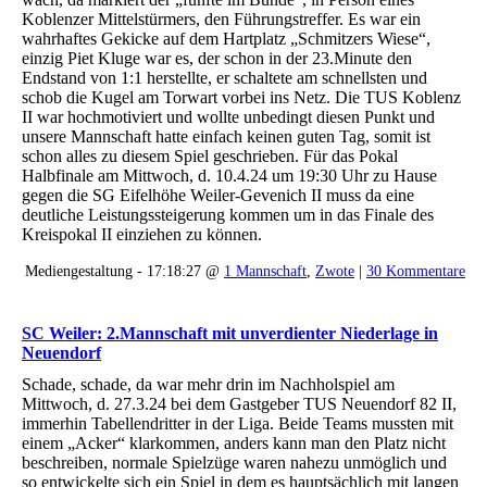
Koblenzer Mittelstürmers, den Führungstreffer. Es war ein
wahrhaftes Gekicke auf dem Hartplatz „Schmitzers Wiese“,
einzig Piet Kluge war es, der schon in der 23.Minute den
Endstand von 1:1 herstellte, er schaltete am schnellsten und
schob die Kugel am Torwart vorbei ins Netz. Die TUS Koblenz
II war hochmotiviert und wollte unbedingt diesen Punkt und
unsere Mannschaft hatte einfach keinen guten Tag, somit ist
schon alles zu diesem Spiel geschrieben. Für das Pokal
Halbfinale am Mittwoch, d. 10.4.24 um 19:30 Uhr zu Hause
gegen die SG Eifelhöhe Weiler-Gevenich II muss da eine
deutliche Leistungssteigerung kommen um in das Finale des
Kreispokal II einziehen zu können.
Mediengestaltung - 17:18:27 @
1 Mannschaft
,
Zwote
|
30 Kommentare
SC Weiler: 2.Mannschaft mit unverdienter Niederlage in
Neuendorf
Schade, schade, da war mehr drin im Nachholspiel am
Mittwoch, d. 27.3.24 bei dem Gastgeber TUS Neuendorf 82 II,
immerhin Tabellendritter in der Liga. Beide Teams mussten mit
einem „Acker“ klarkommen, anders kann man den Platz nicht
beschreiben, normale Spielzüge waren nahezu unmöglich und
so entwickelte sich ein Spiel in dem es hauptsächlich mit langen