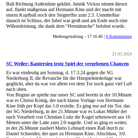
Ball Richtung Außenlinie geklärt, Jannik Vickus nimmt diesen
auf, flankt maßgenau auf Hermann Kine und der macht mit
einem Kopfball noch den Siegtreffer zum 2:3. Unmittelbar
danach ist Schluss, der Jubel war groß und am Ende noch eine
Willensleistung, die dank dem “Hermännche” belohnt wurde.
Mediengestaltung - 17:16:46 |
6 Kommentare
21.03.2024
SC Weiler: Kantersieg trotz Spiel der vergebenen Chancen
Es war eindeutig am Sonntag, d. 17.3.24 gegen die SG
Niederburg II, die Revanche für die Hinspielniederlage war
geglückt, aber da war vor allem vor dem Tor noch ganz viel Luft
nach oben.
Von Beginn an spielte nur unser SC und bereits in der 10.Minute
war es Chrissi König, der nach klasse Vorlage von Hermann
Kine früh per Kopf das 1:0 erzielte. Es ging nur auf ein Tor, das
der SG Niederburg, in der 21.Minute war es Lukas Müller der
nach Vorarbeit von Christian Luitz die Kugel sehenswert aus 16
Metern unter die Latte zum 2:0 nagelte. Und so ging es weiter,
in der 26.Minute zaubert Mario Lehnard einen Ball durch zu
Daniel Schneider, der quer zu Hermann Kine, Abschluss, 3:0.