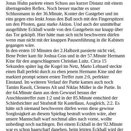
Jonas Huhn parierte einen Schuss aus kurzer Distanz mit einem
überragenden Reflex. Noch besser machte es unser
Schlussmann in der 36.Minute, Konter der Gastgeber und im
eins gegen eins lenkt Jonas den Ball noch mit den Fingerspitzen
um den Pfosten, ganz starke Aktion. Und auch der unmittelbar
ausgeführte Eckball wurde von den Gastgebern nur knapp über
das Tor geköpft. Hier hätte man sich nicht beschweren dürfen
wenn man nicht mit der knappen Pausenführung in die Kabinen
gegangen wäre.
In den ersten 10 Minuten der 2.Halbzeit passierte nicht viel,
Bene Peiter kam für Joshua Gras und in der 57.Minute Hermann
Kine für den angeschlagenen Christian Luitz. Circa 15
Sekunden später lag die Kugel im Netz, Mario Lehnard steckte
einen Ball perfekt durch zu eben jenem Hermann Kine und der
markiert prompt seinen ersten Treffer zum 2:0, perfekter
Einstand. Im weiteren Verlauf der Partie kamen auch noch
Tamim Rasoli, Clemens Alt und Niklas Müller in die Partie. In
der 64.Minute dann aus dem Gewusel heraus der
Anschlusstreffer zum 1:2 und in der 85.Minute entschied der
Schiedsrichter auf Strafstoß für Kastellaun, Ausgleich, 2:2. Es
hätte sich niemand beschweren dürfen wenn diese gewisse
Sorglosigkeit an diesem Spieltag bestraft worden wäre, aber
unsere Mannschaft warf nochmal alles nach vorne, wollte
unbedingt noch nachlegen. Bei einem Eckball in der 92.Minute
war es schon haarscharf daneben, beim letzten Eckball wird der