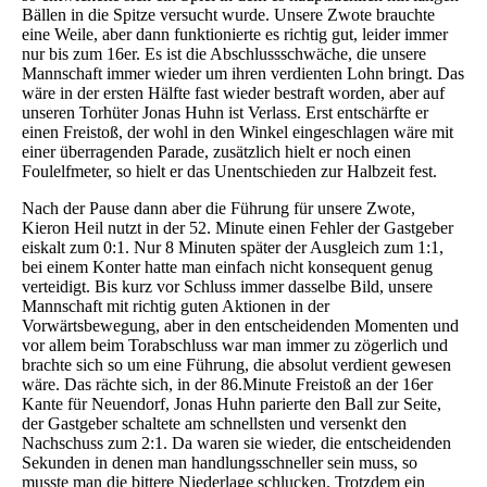
Bällen in die Spitze versucht wurde. Unsere Zwote brauchte
eine Weile, aber dann funktionierte es richtig gut, leider immer
nur bis zum 16er. Es ist die Abschlussschwäche, die unsere
Mannschaft immer wieder um ihren verdienten Lohn bringt. Das
wäre in der ersten Hälfte fast wieder bestraft worden, aber auf
unseren Torhüter Jonas Huhn ist Verlass. Erst entschärfte er
einen Freistoß, der wohl in den Winkel eingeschlagen wäre mit
einer überragenden Parade, zusätzlich hielt er noch einen
Foulelfmeter, so hielt er das Unentschieden zur Halbzeit fest.
Nach der Pause dann aber die Führung für unsere Zwote,
Kieron Heil nutzt in der 52. Minute einen Fehler der Gastgeber
eiskalt zum 0:1. Nur 8 Minuten später der Ausgleich zum 1:1,
bei einem Konter hatte man einfach nicht konsequent genug
verteidigt. Bis kurz vor Schluss immer dasselbe Bild, unsere
Mannschaft mit richtig guten Aktionen in der
Vorwärtsbewegung, aber in den entscheidenden Momenten und
vor allem beim Torabschluss war man immer zu zögerlich und
brachte sich so um eine Führung, die absolut verdient gewesen
wäre. Das rächte sich, in der 86.Minute Freistoß an der 16er
Kante für Neuendorf, Jonas Huhn parierte den Ball zur Seite,
der Gastgeber schaltete am schnellsten und versenkt den
Nachschuss zum 2:1. Da waren sie wieder, die entscheidenden
Sekunden in denen man handlungsschneller sein muss, so
musste man die bittere Niederlage schlucken. Trotzdem ein