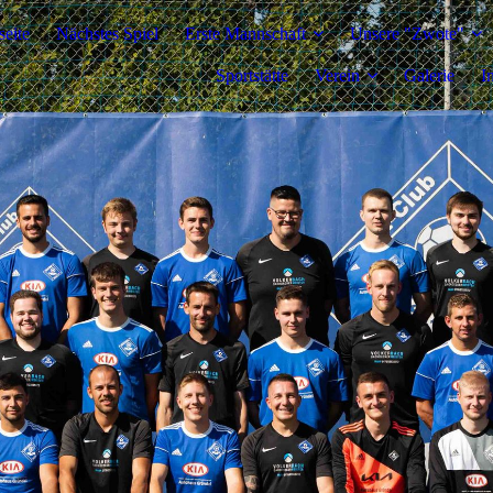
seite
Nächstes Spiel
Erste Mannschaft
Unsere "Zwote"
Sportstätte
Verein
Galerie
I