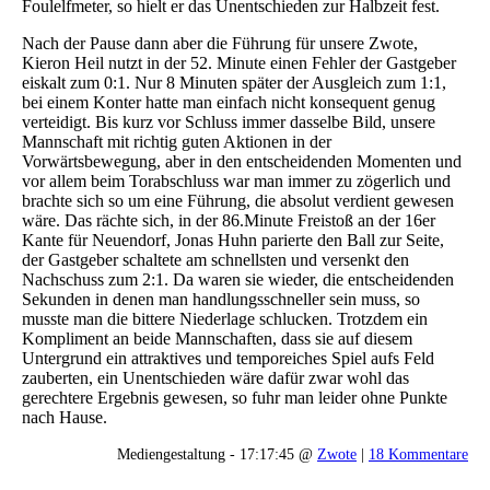
Foulelfmeter, so hielt er das Unentschieden zur Halbzeit fest.
Nach der Pause dann aber die Führung für unsere Zwote,
Kieron Heil nutzt in der 52. Minute einen Fehler der Gastgeber
eiskalt zum 0:1. Nur 8 Minuten später der Ausgleich zum 1:1,
bei einem Konter hatte man einfach nicht konsequent genug
verteidigt. Bis kurz vor Schluss immer dasselbe Bild, unsere
Mannschaft mit richtig guten Aktionen in der
Vorwärtsbewegung, aber in den entscheidenden Momenten und
vor allem beim Torabschluss war man immer zu zögerlich und
brachte sich so um eine Führung, die absolut verdient gewesen
wäre. Das rächte sich, in der 86.Minute Freistoß an der 16er
Kante für Neuendorf, Jonas Huhn parierte den Ball zur Seite,
der Gastgeber schaltete am schnellsten und versenkt den
Nachschuss zum 2:1. Da waren sie wieder, die entscheidenden
Sekunden in denen man handlungsschneller sein muss, so
musste man die bittere Niederlage schlucken. Trotzdem ein
Kompliment an beide Mannschaften, dass sie auf diesem
Untergrund ein attraktives und temporeiches Spiel aufs Feld
zauberten, ein Unentschieden wäre dafür zwar wohl das
gerechtere Ergebnis gewesen, so fuhr man leider ohne Punkte
nach Hause.
Mediengestaltung - 17:17:45 @
Zwote
|
18 Kommentare