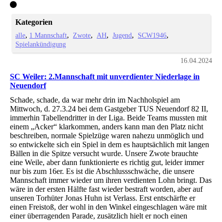
Kategorien
alle
1 Mannschaft
Zwote
AH
Jugend
SCW1946
Spielankündigung
16.04.2024
SC Weiler: 2.Mannschaft mit unverdienter Niederlage in
Neuendorf
Schade, schade, da war mehr drin im Nachholspiel am
Mittwoch, d. 27.3.24 bei dem Gastgeber TUS Neuendorf 82 II,
immerhin Tabellendritter in der Liga. Beide Teams mussten mit
einem „Acker“ klarkommen, anders kann man den Platz nicht
beschreiben, normale Spielzüge waren nahezu unmöglich und
so entwickelte sich ein Spiel in dem es hauptsächlich mit langen
Bällen in die Spitze versucht wurde. Unsere Zwote brauchte
eine Weile, aber dann funktionierte es richtig gut, leider immer
nur bis zum 16er. Es ist die Abschlussschwäche, die unsere
Mannschaft immer wieder um ihren verdienten Lohn bringt. Das
wäre in der ersten Hälfte fast wieder bestraft worden, aber auf
unseren Torhüter Jonas Huhn ist Verlass. Erst entschärfte er
einen Freistoß, der wohl in den Winkel eingeschlagen wäre mit
einer überragenden Parade, zusätzlich hielt er noch einen