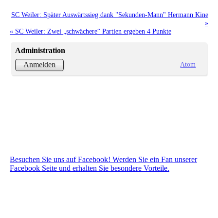
SC Weiler: Später Auswärtssieg dank "Sekunden-Mann" Hermann Kine
»
« SC Weiler: Zwei „schwächere“ Partien ergeben 4 Punkte
Administration
Atom
Anmelden
Besuchen Sie uns auf Facebook! Werden Sie ein Fan unserer
Facebook Seite und erhalten Sie besondere Vorteile.